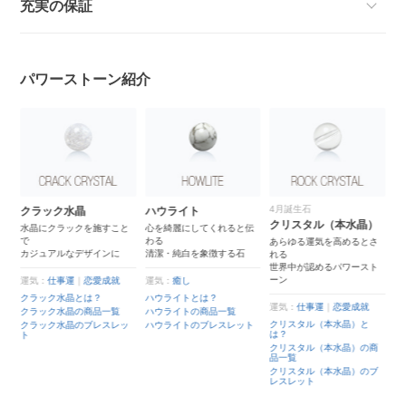
充実の保証
パワーストーン紹介
4月誕生石
クラック水晶
ハウライト
クリスタル（本水晶）
水晶にクラックを施すこと
心を綺麗にしてくれると伝
で
わる
固
あらゆる運気を高めるとさ
カジュアルなデザインに
清潔・純白を象徴する石
れる
世界中が認めるパワースト
ーン
運気：
仕事運
｜
恋愛成就
運気：
癒し
クラック水晶とは？
ハウライトとは？
運気：
仕事運
｜
恋愛成就
クラック水晶の商品一覧
ハウライトの商品一覧
クリスタル（本水晶）と
クラック水晶のブレスレッ
ハウライトのブレスレット
は？
ト
ト
クリスタル（本水晶）の商
品一覧
クリスタル（本水晶）のブ
レスレット