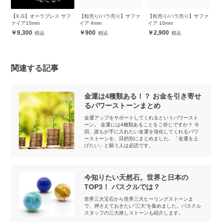
フ
【X.G】オーラブレス サフ
【粒売り/バラ売り】サファ
【粒売り/バラ売り】サファ
【
ァイア10mm
イア 4mm
イア 10mm
ロ
チ
9,300
900
2,900
関連する記事
金運は4種類ある！？ お金を引き寄せ
るパワーストーンまとめ
金運アップをサポートしてくれるというパワースト
ーン。 金運には4種類あることをご存じですか？ 今
回、誰もが手に入れたい金運を強化してくれるパワ
ーストーンを、目的別にまとめました。「金運を上
げたい」と願う人は必読です。
今知りたい天然石。世界と日本の
TOP3！ パスクルでは？
世界三大宝石から世界三大ヒーリングストーンま
で、押さえておきたい“三大”を集めました。パスクル
スタッフの三大推しストーンも紹介します。