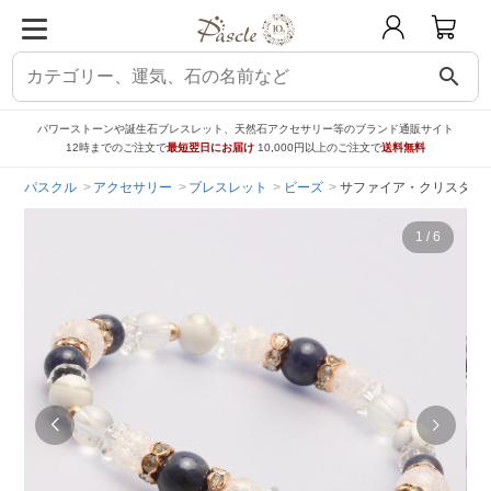
search
パワーストーンや誕生石ブレスレット、天然石アクセサリー等のブランド通販サイト
12時までのご注文で
最短翌日にお届け
10,000円以上のご注文で
送料無料
パスクル
アクセサリー
ブレスレット
ビーズ
サファイア・クリスタル
1
/
6