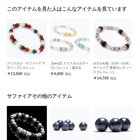
このアイテムを見た人はこんなアイテムを見ています
レ
クリスタル・サファイア デ
【winQ】クリスタルカラー
みずがめ座（1/20～2/18）
四
ザインブレスレット
ブレスレット｜誕生石
サファイア 星座石レディー
レ
スブレスレット
ピ
13,500
4,400
14,700
サファイアその他のアイテム