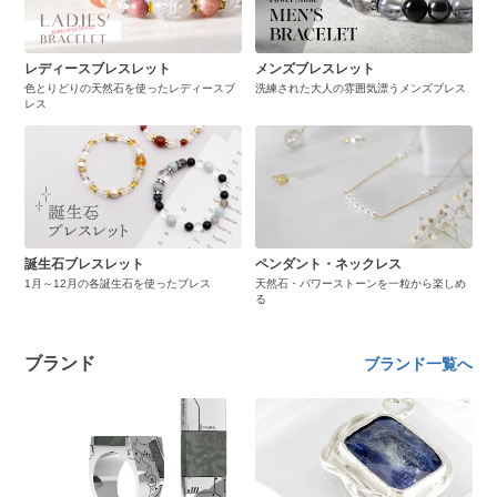
レディースブレスレット
メンズブレスレット
色とりどりの天然石を使ったレディースブ
洗練された大人の雰囲気漂うメンズブレス
レス
誕生石ブレスレット
ペンダント・ネックレス
1月～12月の各誕生石を使ったブレス
天然石・パワーストーンを一粒から楽しめ
る
ブランド
ブランド一覧へ