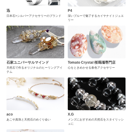
迅
P4
日本石×シルバーアクセサリーのブランド
深いブルーで魅了するカイヤナイトジュエ
リー
石家ユニバーサルマインド
Tomato Crystal 桜瑪瑙専門店
天然石で作るオリジナルのヒーリングアイ
心をときめかせる春色アクセサリー
テム
aco
X.G
あこや真珠と天然石のめぐり会い
メンズにおすすめの天然石をスタイリッシ
ュに