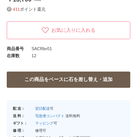
411
ポイント還元
お気に入りに入れる
商品番号
SACRbr01
在庫数
12
配 送：
翌日配送
可
送 料：
宅急便コンパクト
送料無料
ギフト：
ラッピング
可
修 理：
修理可