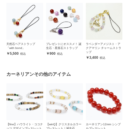
ツ
天然石ペアストラップ
プレゼントにオススメ！ 誕
ラベンダーアメジスト・ア
ピ
「with bond」
生石・星座石ストラップ
クアマリン チャームストラ
イ
ップ
5,500
900
3,400
カーネリアンその他のアイテム
ッ
【fine】ハウライト・ココナ
【winQ】クリスタルカラー
カーネリアン12mm シンプ
カ
ブ
ッツ デザインブレスレット
ブレスレット｜誕生石
ルブレスレット
8