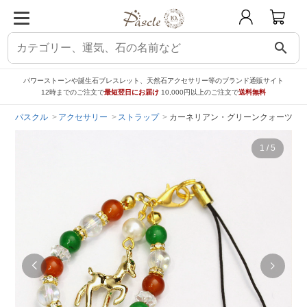
search
パワーストーンや誕生石ブレスレット、天然石アクセサリー等のブランド通販サイト
12時までのご注文で
最短翌日にお届け
10,000円以上のご注文で
送料無料
パスクル
アクセサリー
ストラップ
カーネリアン・グリーンクォーツァイ
1
/
5