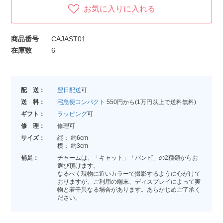
お気に入りに入れる
商品番号
CAJAST01
在庫数
6
配 送：
翌日配送
可
送 料：
宅急便コンパクト
550円から(1万円以上で送料無料)
ギフト：
ラッピング
可
修 理：
修理可
サイズ：
縦： 約6cm
横： 約3cm
補足：
チャームは、「キャット」「バンビ」の2種類からお
選び頂けます。
なるべく現物に近いカラーで撮影するように心がけて
おりますが、ご利用の端末、ディスプレイによって実
物と若干異なる場合があります。あらかじめご了承く
ださい。