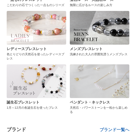
こだわりの石でつくった一点ものシリーズ
無限に広がるルースの楽しみ方
レディースブレスレット
メンズブレスレット
色とりどりの天然石を使ったレディースブ
洗練された大人の雰囲気漂うメンズブレス
レス
誕生石ブレスレット
ペンダント・ネックレス
1月～12月の各誕生石を使ったブレス
天然石・パワーストーンを一粒から楽しめ
る
ブランド
ブランド一覧へ