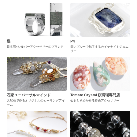
迅
P4
日本石×シルバーアクセサリーのブランド
深いブルーで魅了するカイヤナイトジュエ
リー
石家ユニバーサルマインド
Tomato Crystal 桜瑪瑙専門店
天然石で作るオリジナルのヒーリングアイ
心をときめかせる春色アクセサリー
テム