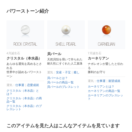
パワーストーン紹介
4月誕生石
7月誕生石
貝パール
グ
クリスタル（本水晶）
カーネリアン
ト
て
天然貝殻を用いて作られた
耐久性にすぐれた人工真珠
あらゆる運気を高めるとさ
ナポレオンが愛したと伝わ
調
れる
る
コ
世界中が認めるパワースト
勝利のお守り
運気：
安産・子宝
｜
癒し
り
ーン
？
貝パールとは？
運気：
仕事運
｜
願望成就
運
品
貝パールの商品一覧
運気：
仕事運
｜
恋愛成就
カーネリアンとは？
貝パールのブレスレット
グ
レ
は
クリスタル（本水晶）と
カーネリアンの商品一覧
は？
グ
カーネリアンのブレスレッ
商
クリスタル（本水晶）の商
ト
品一覧
グ
ブ
クリスタル（本水晶）のブ
レスレット
このアイテムを見た人はこんなアイテムを見ています