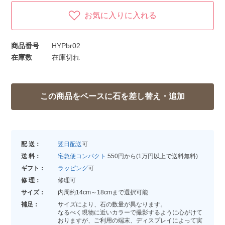
お気に入りに入れる
商品番号
HYPbr02
在庫数
在庫切れ
配 送：
翌日配送
可
送 料：
宅急便コンパクト
550円から(1万円以上で送料無料)
ギフト：
ラッピング
可
修 理：
修理可
サイズ：
内周約14cm～18cmまで選択可能
補足：
サイズにより、石の数量が異なります。
なるべく現物に近いカラーで撮影するように心がけて
おりますが、ご利用の端末、ディスプレイによって実