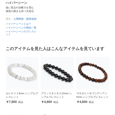
ハイパーシーン
強い意志や決断力を育む
漆黒の輝きを持つ天然石
運気：
人間関係
｜
願望成就
ハイパーシーンとは？
ハイパーシーンの商品一覧
ハイパーシーンのブレスレ
ット
このアイテムを見た人はこんなアイテムを見ています
プルブ
ブラックオニキス10mm シ
マホガニーオブシディアン
モリオン8mm シンプルブレ
ンプルブレスレット
6mm シンプルブレスレット
スレット
4,900
4,800
11,800