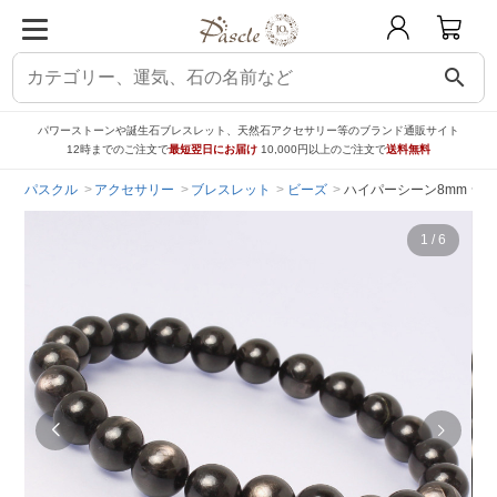
search
パワーストーンや誕生石ブレスレット、天然石アクセサリー等のブランド通販サイト
12時までのご注文で
最短翌日にお届け
10,000円以上のご注文で
送料無料
パスクル
アクセサリー
ブレスレット
ビーズ
ハイパーシーン8mm シ
1
/
6