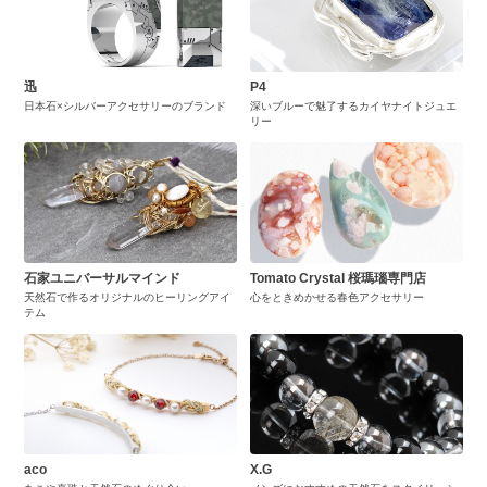
迅
P4
日本石×シルバーアクセサリーのブランド
深いブルーで魅了するカイヤナイトジュエ
リー
石家ユニバーサルマインド
Tomato Crystal 桜瑪瑙専門店
天然石で作るオリジナルのヒーリングアイ
心をときめかせる春色アクセサリー
テム
aco
X.G