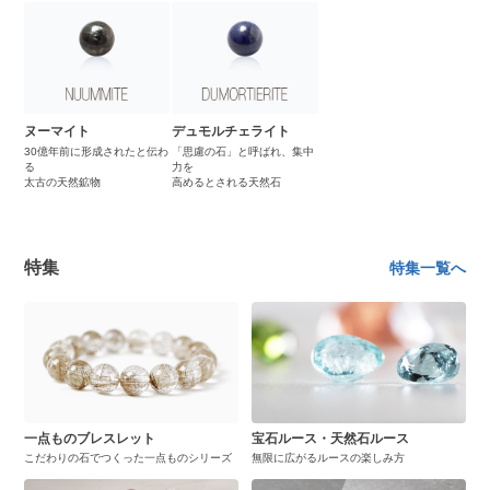
ヌーマイト
デュモルチェライト
30億年前に形成されたと伝わ
「思慮の石」と呼ばれ、集中
る
力を
太古の天然鉱物
高めるとされる天然石
特集
特集一覧へ
一点ものブレスレット
宝石ルース・天然石ルース
こだわりの石でつくった一点ものシリーズ
無限に広がるルースの楽しみ方