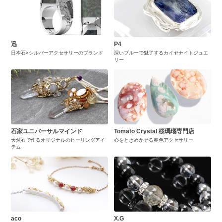
迅
P4
日本石×シルバーアクセサリーのブランド
深いブルーで魅了するカイヤナイトジュエ
リー
石家ユニバーサルマインド
Tomato Crystal 桜瑪瑙専門店
天然石で作るオリジナルのヒーリングアイ
心をときめかせる春色アクセサリー
テム
aco
X.G