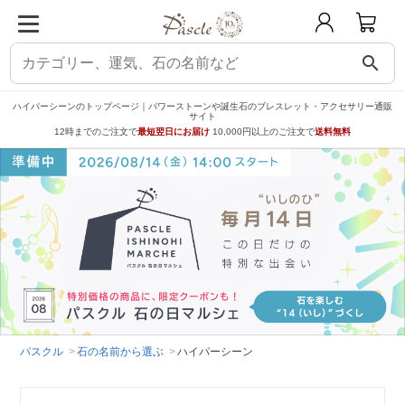
search
ハイパーシーンのトップページ｜パワーストーンや誕生石のブレスレット・アクセサリー通販
サイト
12時までのご注文で
最短翌日にお届け
10,000円以上のご注文で
送料無料
パスクル
石の名前から選ぶ
ハイパーシーン