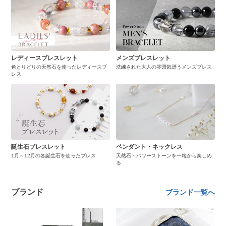
レディースブレスレット
メンズブレスレット
色とりどりの天然石を使ったレディースブ
洗練された大人の雰囲気漂うメンズブレス
レス
誕生石ブレスレット
ペンダント・ネックレス
1月～12月の各誕生石を使ったブレス
天然石・パワーストーンを一粒から楽しめ
る
ブランド
ブランド一覧へ