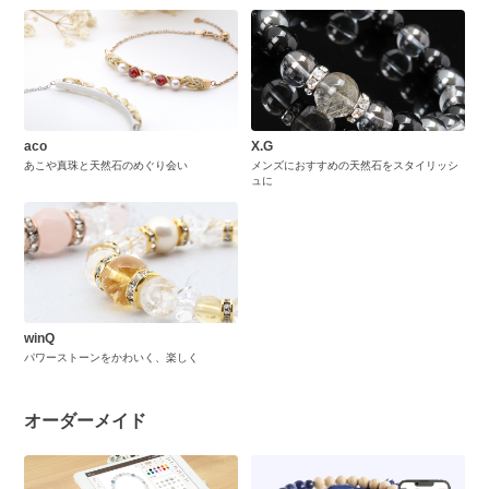
aco
X.G
あこや真珠と天然石のめぐり会い
メンズにおすすめの天然石をスタイリッシ
ュに
winQ
パワーストーンをかわいく、楽しく
オーダーメイド