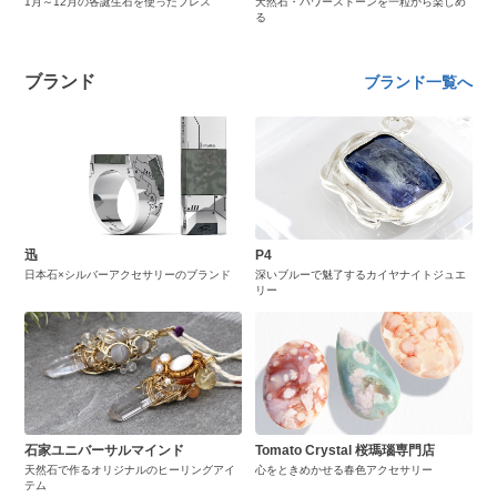
1月～12月の各誕生石を使ったブレス
天然石・パワーストーンを一粒から楽しめ
る
ブランド
ブランド一覧へ
迅
P4
日本石×シルバーアクセサリーのブランド
深いブルーで魅了するカイヤナイトジュエ
リー
石家ユニバーサルマインド
Tomato Crystal 桜瑪瑙専門店
天然石で作るオリジナルのヒーリングアイ
心をときめかせる春色アクセサリー
テム