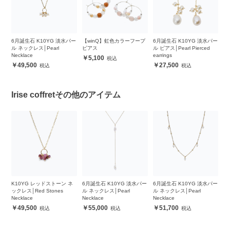
ッ
6月誕生石 K10YG 淡水パー
【winQ】虹色カラーフープ
6月誕生石 K10YG 淡水パー
1
ル ネックレス│Pearl
ピアス
ル ピアス│Pearl Pierced
ク
Necklace
earrings
Qu
5,100
49,500
27,500
Irise coffretその他のアイテム
ンス
K10YG レッドストーン ネ
6月誕生石 K10YG 淡水パー
6月誕生石 K10YG 淡水パー
6
ne
ックレス│Red Stones
ル ネックレス│Pearl
ル ネックレス│Pearl
ル
Necklace
Necklace
Necklace
Ne
49,500
55,000
51,700