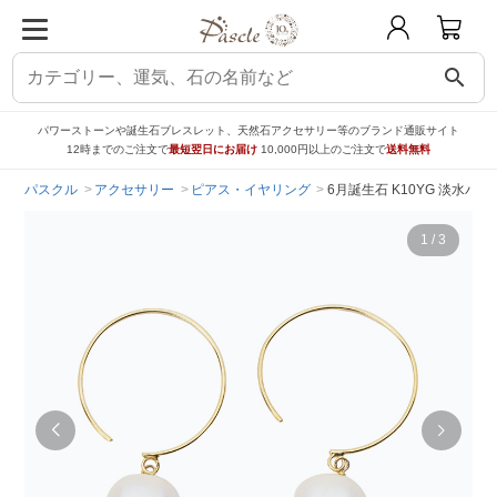
search
パワーストーンや誕生石ブレスレット、天然石アクセサリー等のブランド通販サイト
12時までのご注文で
最短翌日にお届け
10,000円以上のご注文で
送料無料
パスクル
アクセサリー
ピアス・イヤリング
6月誕生石 K10YG 淡水パール ピア
1
/
3