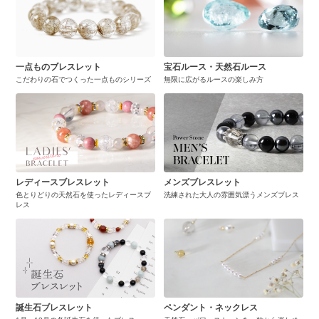
一点ものブレスレット
宝石ルース・天然石ルース
こだわりの石でつくった一点ものシリーズ
無限に広がるルースの楽しみ方
レディースブレスレット
メンズブレスレット
色とりどりの天然石を使ったレディースブ
洗練された大人の雰囲気漂うメンズブレス
レス
誕生石ブレスレット
ペンダント・ネックレス