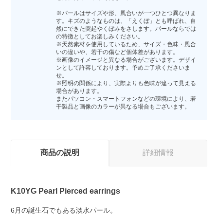
※パールはサイズや形、風合いが一つひとつ異なりま
す。キズのようなものは、「えくぼ」とも呼ばれ、自
然にできた突起やくぼみをさします。パールならでは
の特徴としてお楽しみください。
※天然素材を使用しているため、サイズ・色味・風合
いの違いや、若干の傷など個体差があります。
※画像のイメージと異なる場合がございます。デザイ
ンとして許容しております。予めご了承くださいま
せ。
※照明の関係により、実際よりも色味が違って見える
場合があります。
またパソコン・スマートフォンなどの環境により、若
干製品と画像のカラーが異なる場合もございます。
商品の説明
詳細情報
K10YG Pearl Pierced earrings
6月の誕生石でもある淡水パール。