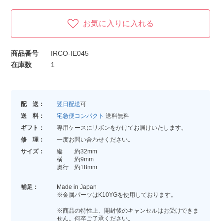
お気に入りに入れる
商品番号
IRCO-IE045
在庫数
1
配 送：
翌日配送
可
送 料：
宅急便コンパクト
送料無料
ギフト：
専用ケースにリボンをかけてお届けいたします。
修 理：
一度お問い合わせください。
サイズ：
縦 約32mm
横 約9mm
奥行 約18mm
補足：
Made in Japan
※金属パーツはK10YGを使用しております。
※商品の特性上、開封後のキャンセルはお受けできま
せん。何卒ご了承ください。