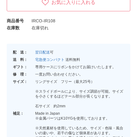
お気に入りに入れる
商品番号
IRCO-IR108
在庫数
在庫切れ
配 送：
翌日配送
可
送 料：
宅急便コンパクト
送料無料
ギフト：
専用ケースにリボンをかけてお届けいたします。
修 理：
一度お問い合わせください。
サイズ：
リングサイズ フリー（最大25号）
※スライドボールにより、サイズ調節が可能。サイズ
を小さくするほどテール部分が長くなります。
石サイズ 約2mm
補足：
Made in Japan
※金属パーツはK10YGを使用しております。
※天然素材を使用しているため、サイズ・色味・風合
いの違いや、若干の傷など個体差があります。