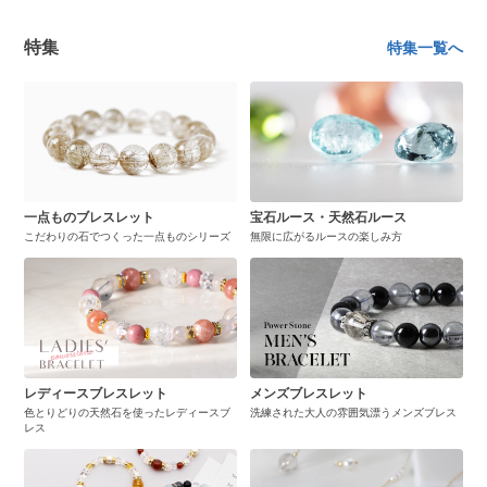
特集
特集一覧へ
一点ものブレスレット
宝石ルース・天然石ルース
こだわりの石でつくった一点ものシリーズ
無限に広がるルースの楽しみ方
レディースブレスレット
メンズブレスレット
色とりどりの天然石を使ったレディースブ
洗練された大人の雰囲気漂うメンズブレス
レス