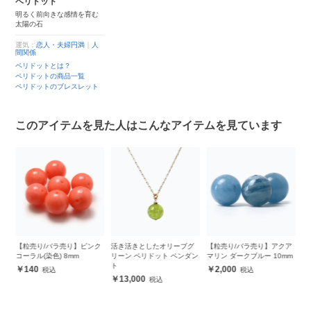
ペリドット
明るく前向きな感情を育む
太陽の石
運気：
恋人・夫婦円満
｜
人
間関係
ペリドットとは？
ペリドットの商品一覧
ペリドットのブレスレット
このアイテムを見た人はこんなアイテムを見ています
ク
活き活きとしたオリーブグ
【粒売り/バラ売り】アクア
サードオニキス編みリング
6
リーン ペリドット ペンダン
マリン ダークブルー 10mm
ト
1,800
ト
Ri
2,000
13,000