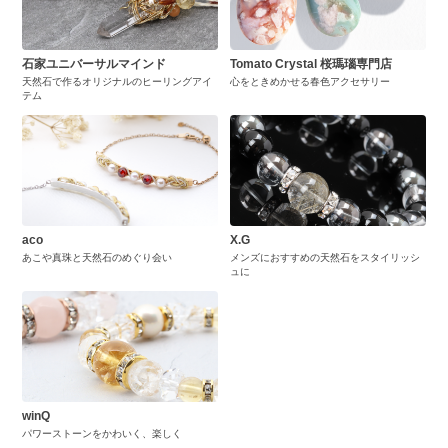
石家ユニバーサルマインド
Tomato Crystal 桜瑪瑙専門店
天然石で作るオリジナルのヒーリングアイ
心をときめかせる春色アクセサリー
テム
aco
X.G
あこや真珠と天然石のめぐり会い
メンズにおすすめの天然石をスタイリッシ
ュに
winQ
パワーストーンをかわいく、楽しく