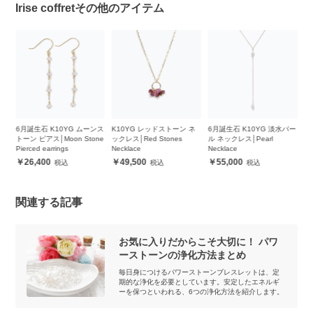
Irise coffretその他のアイテム
ンス
K10YG レッドストーン ネ
6月誕生石 K10YG 淡水パー
6月誕生石 K10YG 淡水パー
6
ne
ックレス│Red Stones
ル ネックレス│Pearl
ル ネックレス│Pearl
ル
Necklace
Necklace
Necklace
Ne
49,500
55,000
51,700
関連する記事
お気に入りだからこそ大切に！ パワ
ーストーンの浄化方法まとめ
毎日身につけるパワーストーンブレスレットは、定
期的な浄化を必要としています。安定したエネルギ
ーを保つといわれる、6つの浄化方法を紹介します。