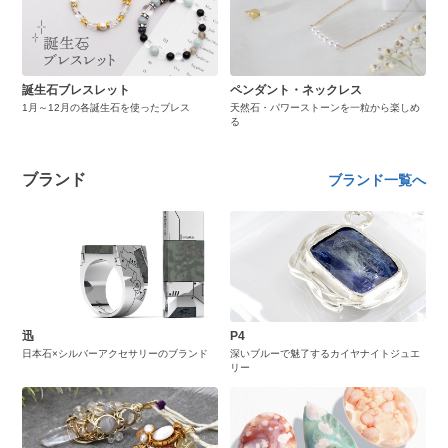
誕生石ブレスレット
ペンダント・ネックレス
1月～12月の各誕生石を使ったブレス
天然石・パワーストーンを一粒から楽しめ
る
ブランド
ブランド一覧へ
迅
P4
日本石×シルバーアクセサリーのブランド
深いブルーで魅了するカイヤナイトジュエ
リー