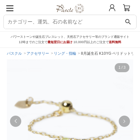
search
パワーストーンや誕生石ブレスレット、天然石アクセサリー等のブランド通販サイト
12時までのご注文で
最短翌日にお届け
10,000円以上のご注文で
送料無料
パスクル
アクセサリー
リング・指輪
8月誕生石 K10YG ペリドットリング│P
1
/
3