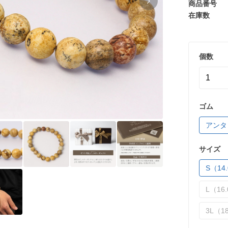
商品番号
在庫数
個数
ゴム
アンタ
サイズ
S（14.
L（16.
3L（18