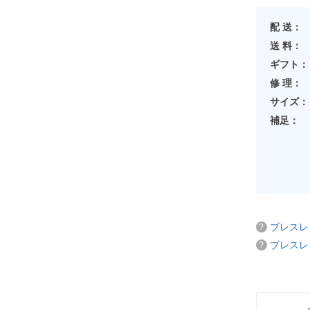
配 送：
送 料：
ギフト：
修 理：
サイズ：
補足：
ブレスレ
ブレスレ