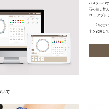
パスクルの
石の差し替
PC、タブレ
※一部の古
末を変更し
ついて