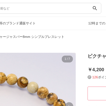
search
等のブランド通販サイト
12時まで
ャージャスパー8mm シンプルブレスレット
ピクチャ
1
/
7
4,200
126
ポイ