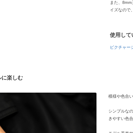
また、8m
イズなので
使用して
ピクチャー
ルに楽しむ
模様や色合
シンプルな
きやすい色