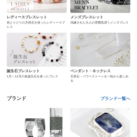
レディースブレスレット
メンズブレスレット
色とりどりの天然石を使ったレディースブ
洗練された大人の雰囲気漂うメンズブレス
レス
誕生石ブレスレット
ペンダント・ネックレス
1月～12月の各誕生石を使ったブレス
天然石・パワーストーンを一粒から楽しめ
る
ブランド
ブランド一覧へ