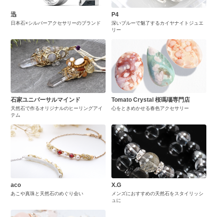
迅
P4
日本石×シルバーアクセサリーのブランド
深いブルーで魅了するカイヤナイトジュエ
リー
石家ユニバーサルマインド
Tomato Crystal 桜瑪瑙専門店
天然石で作るオリジナルのヒーリングアイ
心をときめかせる春色アクセサリー
テム
aco
X.G
あこや真珠と天然石のめぐり会い
メンズにおすすめの天然石をスタイリッシ
ュに