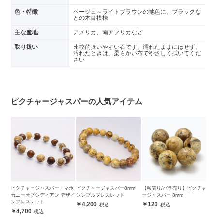
色・特徴
ベージュ～ライトブラウンの地色に、ブラックな
どの木目模様
主な産地
アメリカ、南アフリカなど
取り扱い
比較的扱いやすい石です。濡れたままにはせず、
汚れたときは、柔らかい布でやさしく拭いてくだ
さい
ピクチャージャスパーの人気アイテム
ピクチャージャスパー・マホ
ピクチャージャスパー8mm
【粒売り/バラ売り】ピクチャ
ガニーオブシディアン デザイ
シンプルブレスレット
ージャスパー 8mm
ンブレスレット
4,200
120
4,700