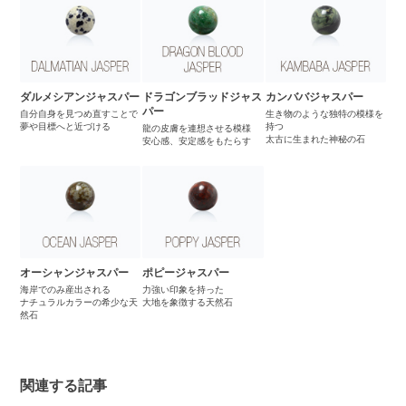
ダルメシアンジャスパー
ドラゴンブラッドジャス
カンババジャスパー
パー
自分自身を見つめ直すことで
生き物のような独特の模様を
夢や目標へと近づける
持つ
龍の皮膚を連想させる模様
太古に生まれた神秘の石
安心感、安定感をもたらす
オーシャンジャスパー
ポピージャスパー
海岸でのみ産出される
力強い印象を持った
ナチュラルカラーの希少な天
大地を象徴する天然石
然石
関連する記事