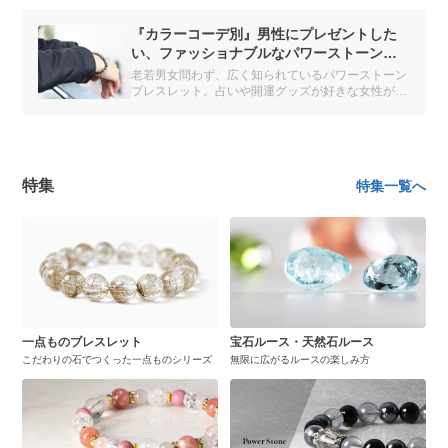
『カラーコーデ別』男性にプレゼントした
い、ファッショナブルなパワーストーン特
集
老若男女問わず、広く知られているパワーストーン
ブレスレット。占いや開運グッズが好きな女性がよ
く着けていると思いきや、最近はパワーストーンブ
レスレットを活用する男性が増えています。テレビ
で男性芸人さんや俳優さんがつけているのも、よく
見かけるようになりました。
特集
特集一覧へ
一点ものブレスレット
宝石ルース・天然石ルース
こだわりの石でつくった一点ものシリーズ
無限に広がるルースの楽しみ方