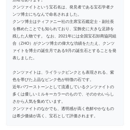
クンツァイトという宝石名は、発見者である宝石学者ク
ンツ博士にちなんで命名されました。
クンツ博士はティファニー社の主席宝石鑑定士・副社長
を務めたことでも知られており、宝飾史に大きな足跡を
残した人物です。 なお、2021年には全国宝石卸商協同組
合（ZHO）がクンツ博士の偉大な功績をたたえ、クンツ
ァイトを博士の誕生月である9月の誕生石とすることを発
表しました。
クンツァイトは、ライラックピンクとも表現される、紫
色を帯びた上品なピンク色が特徴の石です。
近年パワーストーンとして流通しているクンツァイトの
多くは優しいミルキーカラーのもので、そのかわいらし
さから人気を集めています。
クンツァイトのなかでも、透明感が高く色鮮やかなもの
は希少価値が高く、宝石として評価されます。