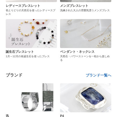
レディースブレスレット
メンズブレスレット
色とりどりの天然石を使ったレディースブ
洗練された大人の雰囲気漂うメンズブレス
レス
誕生石ブレスレット
ペンダント・ネックレス
1月～12月の各誕生石を使ったブレス
天然石・パワーストーンを一粒から楽しめ
る
ブランド
ブランド一覧へ
迅
P4