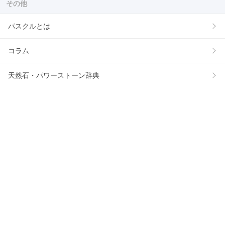
その他
パスクルとは
コラム
天然石・パワーストーン辞典
石の組み合わせ・相性
出店について
サイトマップ
公式アカウント
X
プレゼント企画や期間限定のキャンペーンを開催