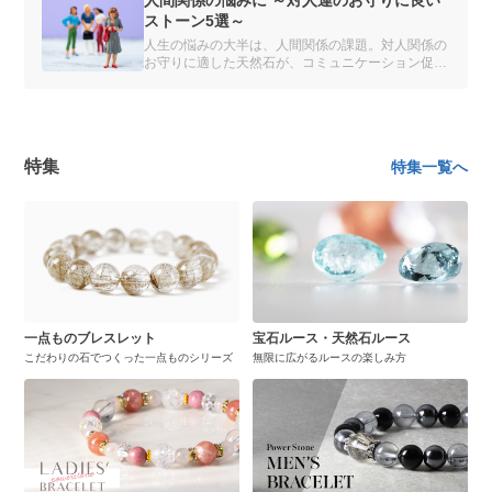
人間関係の悩みに ～対人運のお守りに良い
ストーン5選～
人生の悩みの大半は、人間関係の課題。対人関係の
お守りに適した天然石が、コミュニケーション促進
のきっかけに。
特集
特集一覧へ
一点ものブレスレット
宝石ルース・天然石ルース
こだわりの石でつくった一点ものシリーズ
無限に広がるルースの楽しみ方