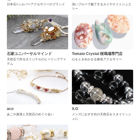
日本石×シルバーアクセサリーのブランド
深いブルーで魅了するカイヤナイトジュエ
リー
石家ユニバーサルマインド
Tomato Crystal 桜瑪瑙専門店
天然石で作るオリジナルのヒーリングアイ
心をときめかせる春色アクセサリー
テム
aco
X.G
あこや真珠と天然石のめぐり会い
メンズにおすすめの天然石をスタイリッシ
ュに