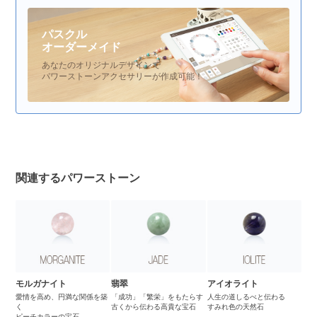
パスクル
オーダーメイド
あなたのオリジナルデザインで
パワーストーンアクセサリーが作成可能！
関連するパワーストーン
モルガナイト
翡翠
アイオライト
愛情を高め、円満な関係を築
「成功」「繁栄」をもたらす
人生の道しるべと伝わる
く
古くから伝わる高貴な宝石
すみれ色の天然石
ピーチカラーの宝石