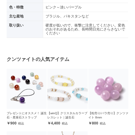
色・特徴
ピンク～淡いパープル
主な産地
ブラジル、パキスタンなど
取り扱い
硬度が低いので、衝撃に注意してください。変色
のおそれがあるため、長時間日光にさらさないで
ください
クンツァイトの人気アイテム
プレゼントにオススメ！ 誕生
【winQ】クリスタルカラーブ
【粒売り/バラ売り】クンツァ
石・星座石ストラップ
レスレット｜誕生石
イト 8mm
900
4,400
800