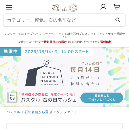
search
クンツァイトのトップページ｜パワーストーンや誕生石のブレスレット・アクセサリー通販サ
イト
12時までのご注文で
最短翌日にお届け
10,000円以上のご注文で
送料無料
パスクル
石の名前から選ぶ
クンツァイト