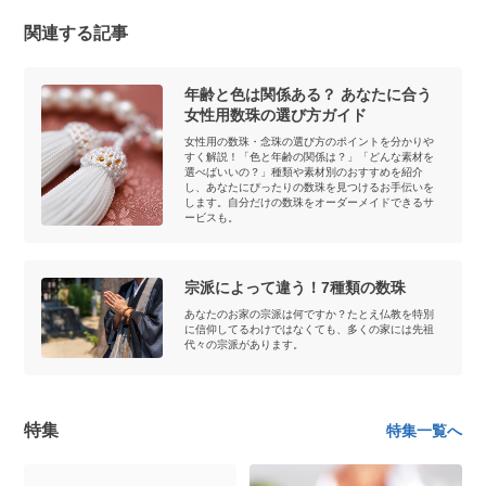
関連する記事
年齢と色は関係ある？ あなたに合う
女性用数珠の選び方ガイド
女性用の数珠・念珠の選び方のポイントを分かりや
すく解説！「色と年齢の関係は？」「どんな素材を
選べばいいの？」種類や素材別のおすすめを紹介
し、あなたにぴったりの数珠を見つけるお手伝いを
します。自分だけの数珠をオーダーメイドできるサ
ービスも。
宗派によって違う！7種類の数珠
あなたのお家の宗派は何ですか？たとえ仏教を特別
に信仰してるわけではなくても、多くの家には先祖
代々の宗派があります。
特集
特集一覧へ