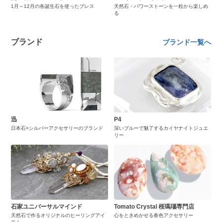
1月～12月の各誕生石を使ったブレス
天然石・パワーストーンを一粒から楽しめ
る
ブランド
ブランド一覧へ
迅
P4
日本石×シルバーアクセサリーのブランド
深いブルーで魅了するカイヤナイトジュエ
リー
石家ユニバーサルマインド
Tomato Crystal 桜瑪瑙専門店
天然石で作るオリジナルのヒーリングアイ
心をときめかせる春色アクセサリー