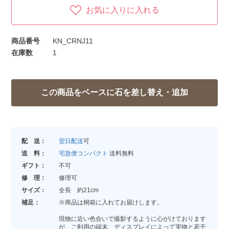
お気に入りに入れる
商品番号
KN_CRNJ11
在庫数
1
配 送：
翌日配送
可
送 料：
宅急便コンパクト
送料無料
ギフト：
不可
修 理：
修理可
サイズ：
全長 約21cm
補足：
※商品は桐箱に入れてお届けします。
現物に近い色合いで撮影するように心がけております
が、ご利用の端末、ディスプレイによって実物と若干