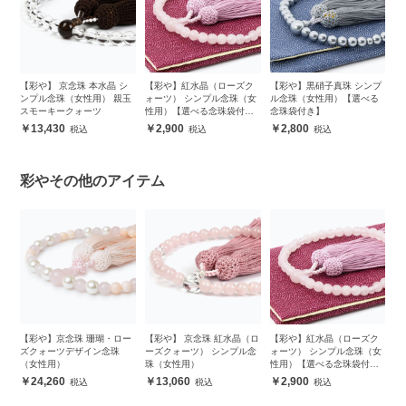
ク
【彩や】 京念珠 本水晶 シ
【彩や】紅水晶（ローズク
【彩や】黒硝子真珠 シンプ
【
女
ンプル念珠（女性用） 親玉
ォーツ） シンプル念珠（女
ル念珠（女性用）【選べる
珠
スモーキークォーツ
性用）【選べる念珠袋付
念珠袋付き】
袋
き】
13,430
2,900
2,800
彩やその他のアイテム
ク
【彩や】京念珠 珊瑚・ロー
【彩や】 京念珠 紅水晶（ロ
【彩や】紅水晶（ローズク
【
女
ズクォーツデザイン念珠
ーズクォーツ） シンプル念
ォーツ） シンプル念珠（女
ン
（女性用）
珠（女性用）
性用）【選べる念珠袋付
き】
24,260
13,060
2,900