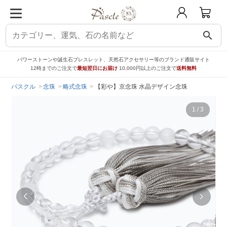
search
パワーストーンや誕生石ブレスレット、天然石アクセサリー等のブランド通販サイト
12時までのご注文で
最短翌日にお届け
10,000円以上のご注文で
送料無料
パスクル
念珠
略式念珠
【彩や】京念珠 水晶デザイン念珠
1
/
3