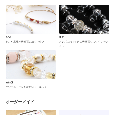
テム
aco
X.G
あこや真珠と天然石のめぐり会い
メンズにおすすめの天然石をスタイリッシ
ュに
winQ
パワーストーンをかわいく、楽しく
オーダーメイド