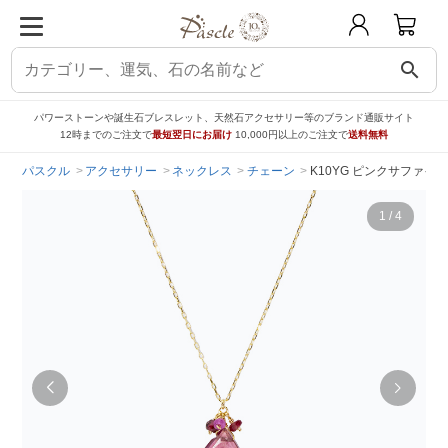
search
パワーストーンや誕生石ブレスレット、天然石アクセサリー等のブランド通販サイト
12時までのご注文で
最短翌日にお届け
10,000円以上のご注文で
送料無料
パスクル
アクセサリー
ネックレス
チェーン
K10YG ピンクサファイア ネッ
1
/
4