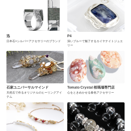
迅
P4
日本石×シルバーアクセサリーのブランド
深いブルーで魅了するカイヤナイトジュエ
リー
石家ユニバーサルマインド
Tomato Crystal 桜瑪瑙専門店
天然石で作るオリジナルのヒーリングアイ
心をときめかせる春色アクセサリー
テム