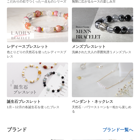
こだわりの石でつくった一点ものシリーズ
無限に広がるルースの楽しみ方
レディースブレスレット
メンズブレスレット
色とりどりの天然石を使ったレディースブ
洗練された大人の雰囲気漂うメンズブレス
レス
誕生石ブレスレット
ペンダント・ネックレス
1月～12月の各誕生石を使ったブレス
天然石・パワーストーンを一粒から楽しめ
る
ブランド
ブランド一覧へ