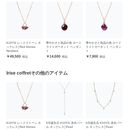
誕
K10YG レッドストーン ネ
華やかさと気品の色 ロード
華やかさと気品の色 ロード
ゴ
ックレス│Red Stones
ライトガーネット ペンダン
ライトガーネット ペンダン
ン
Necklace
ト
ト
49,500
14,000
7,900
Irise coffretその他のアイテム
ンス
K10YG レッドストーン ネ
6月誕生石 K10YG 淡水パー
6月誕生石 K10YG 淡水パー
6
ne
ックレス│Red Stones
ル ネックレス│Pearl
ル ネックレス│Pearl
ル