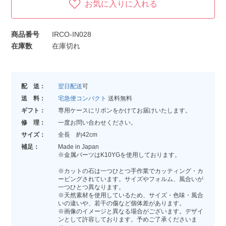
お気に入りに入れる
商品番号
IRCO-IN028
在庫数
在庫切れ
配 送：
翌日配送
可
送 料：
宅急便コンパクト
送料無料
ギフト：
専用ケースにリボンをかけてお届けいたします。
修 理：
一度お問い合わせください。
サイズ：
全長 約42cm
補足：
Made in Japan
※金属パーツはK10YGを使用しております。
※カットの石は一つひとつ手作業でカッティング・カ
ービングされています。サイズやフォルム、風合いが
一つひとつ異なります。
※天然素材を使用しているため、サイズ・色味・風合
いの違いや、若干の傷など個体差があります。
※画像のイメージと異なる場合がございます。デザイ
ンとして許容しております。予めご了承くださいま