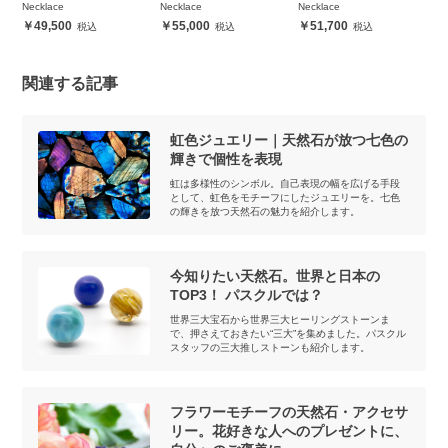
Necklace
Necklace
Necklace
Ne
49,500
55,000
51,700
関連する記事
虹色ジュエリー｜天然石が放つ七色の
輝きで個性を表現
虹は多様性のシンボル。自己表現の幅を広げる手段
として、虹色をモチーフにしたジュエリーを。七色
の輝きを放つ天然石の魅力を紹介します。
今知りたい天然石。世界と日本の
TOP3！ パスクルでは？
世界三大宝石から世界三大ヒーリングストーンま
で、押さえておきたい“三大”を集めました。パスクル
スタッフの三大推しストーンも紹介します。
フラワーモチーフの天然石・アクセサ
リー。花好きな人へのプレゼントに、