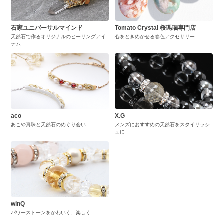
石家ユニバーサルマインド
Tomato Crystal 桜瑪瑙専門店
天然石で作るオリジナルのヒーリングアイ
心をときめかせる春色アクセサリー
テム
aco
X.G
あこや真珠と天然石のめぐり会い
メンズにおすすめの天然石をスタイリッシ
ュに
winQ
パワーストーンをかわいく、楽しく