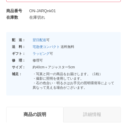
商品番号
ON-JARQnk01
在庫数
在庫切れ
配 送：
翌日配送
可
送 料：
宅急便コンパクト
送料無料
ギフト：
ラッピング
可
修 理：
修理可
サイズ：
約40cm＋アジャスター5cm
補足：
・写真と同一の商品をお届けします。（1粒）
・撮影に照明を使用しています。
・石の色合い・明るさはお手元の照明環境等によって
異なって見える場合がございます。
商品の説明
詳細情報