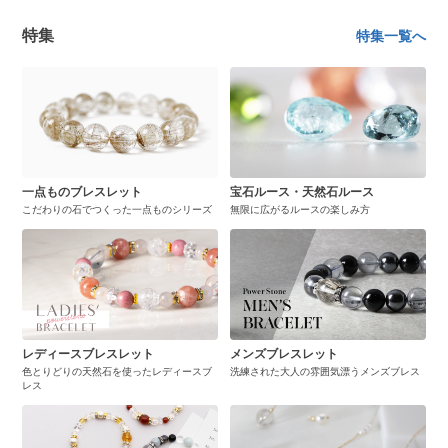
特集
特集一覧へ
一点ものブレスレット
宝石ルース・天然石ルース
こだわりの石でつくった一点ものシリーズ
無限に広がるルースの楽しみ方
レディースブレスレット
メンズブレスレット
色とりどりの天然石を使ったレディースブ
洗練された大人の雰囲気漂うメンズブレス
レス