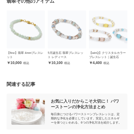
翡翠その他のアイテム
スレ
5月誕生石 翡翠ブレスレッ
【winQ】クリスタルカラー
【パック】グリーンカラー
【
ト レディース
ブレスレット｜誕生石
天然石セット 8mm（4カラ
（
ー各4粒）
10,100
4,400
5,952
関連する記事
お気に入りだからこそ大切に！ パワ
ーストーンの浄化方法まとめ
毎日身につけるパワーストーンブレスレットは、定
期的な浄化を必要としています。安定したエネルギ
ーを保つといわれる、6つの浄化方法を紹介します。