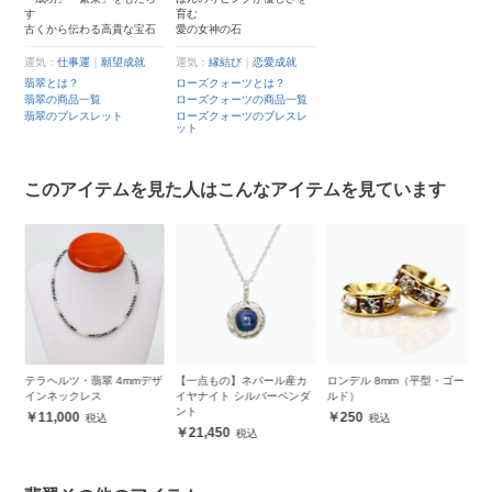
す
育む
古くから伝わる高貴な宝石
愛の女神の石
運気：
仕事運
｜
願望成就
運気：
縁結び
｜
恋愛成就
翡翠とは？
ローズクォーツとは？
翡翠の商品一覧
ローズクォーツの商品一覧
翡翠のブレスレット
ローズクォーツのブレスレ
ット
このアイテムを見た人はこんなアイテムを見ています
デザ
【一点もの】ネパール産カ
ロンデル 8mm（平型・ゴー
ディープローズクォーツ・
ア
イヤナイト シルバーペンダ
ルド）
翡翠 デザインブレスレット
シ
ント
250
11,300
21,450