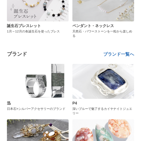
誕生石ブレスレット
ペンダント・ネックレス
1月～12月の各誕生石を使ったブレス
天然石・パワーストーンを一粒から楽しめ
る
ブランド
ブランド一覧へ
迅
P4
日本石×シルバーアクセサリーのブランド
深いブルーで魅了するカイヤナイトジュエ
リー