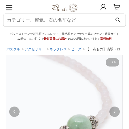
search
パワーストーンや誕生石ブレスレット、天然石アクセサリー等のブランド通販サイト
12時までのご注文で
最短翌日にお届け
10,000円以上のご注文で
送料無料
パスクル
アクセサリー
ネックレス
ビーズ
【一点もの】翡翠・ローズ
1
/
4