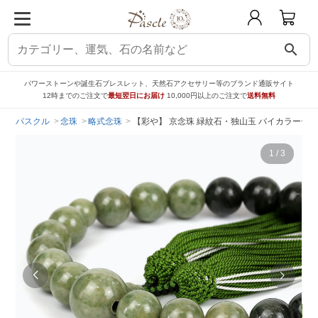
search
パワーストーンや誕生石ブレスレット、天然石アクセサリー等のブランド通販サイト
12時までのご注文で
最短翌日にお届け
10,000円以上のご注文で
送料無料
パスクル
念珠
略式念珠
【彩や】 京念珠 緑紋石・独山玉 バイカラーデ
1
/
3