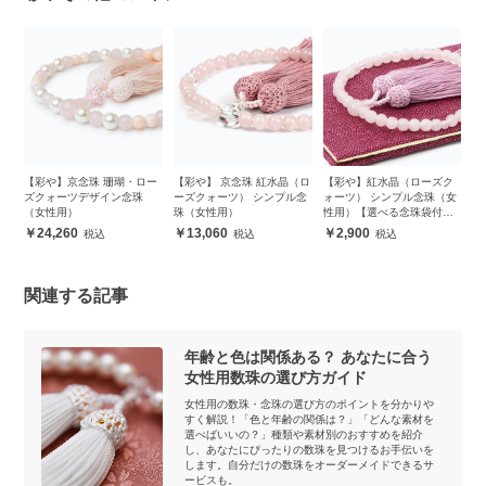
ク
【彩や】京念珠 珊瑚・ロー
【彩や】 京念珠 紅水晶（ロ
【彩や】紅水晶（ローズク
【
女
ズクォーツデザイン念珠
ーズクォーツ） シンプル念
ォーツ） シンプル念珠（女
ン
（女性用）
珠（女性用）
性用）【選べる念珠袋付
き】
24,260
13,060
2,900
関連する記事
年齢と色は関係ある？ あなたに合う
女性用数珠の選び方ガイド
女性用の数珠・念珠の選び方のポイントを分かりや
すく解説！「色と年齢の関係は？」「どんな素材を
選べばいいの？」種類や素材別のおすすめを紹介
し、あなたにぴったりの数珠を見つけるお手伝いを
します。自分だけの数珠をオーダーメイドできるサ
ービスも。