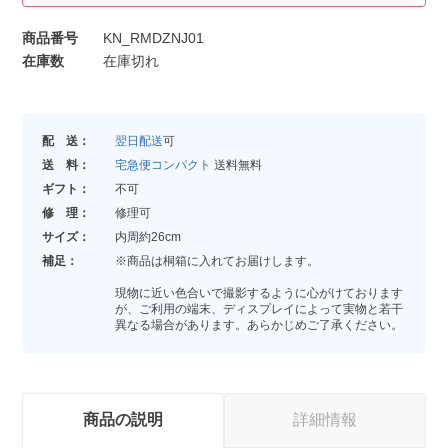
商品番号
KN_RMDZNJ01
在庫数
在庫切れ
配 送：
翌日配送
可
送 料：
宅急便コンパクト
送料無料
ギフト：
不可
修 理：
修理可
サイズ：
内周約26cm
補足：
※商品は桐箱に入れてお届けします。
現物に近い色合いで撮影するように心がけております
が、ご利用の端末、ディスプレイによって実物と若干
異なる場合があります。あらかじめご了承ください。
商品の説明
詳細情報