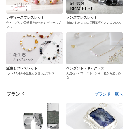
レディースブレスレット
メンズブレスレット
色とりどりの天然石を使ったレディースブ
洗練された大人の雰囲気漂うメンズブレス
レス
誕生石ブレスレット
ペンダント・ネックレス
1月～12月の各誕生石を使ったブレス
天然石・パワーストーンを一粒から楽しめ
る
ブランド
ブランド一覧へ