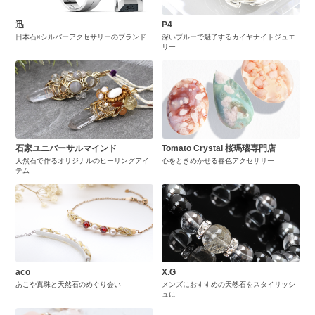
迅
P4
日本石×シルバーアクセサリーのブランド
深いブルーで魅了するカイヤナイトジュエ
リー
石家ユニバーサルマインド
Tomato Crystal 桜瑪瑙専門店
天然石で作るオリジナルのヒーリングアイ
心をときめかせる春色アクセサリー
テム
aco
X.G
あこや真珠と天然石のめぐり会い
メンズにおすすめの天然石をスタイリッシ
ュに