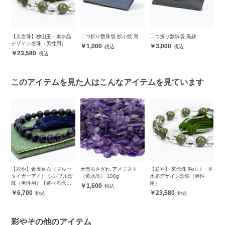
【京念珠】独山玉・本水晶
二つ折り数珠袋 鮫小紋 青
二つ折り数珠袋 黒鉄
デザイン念珠（男性用）
1,000
3,000
23,580
このアイテムを見た人はこんなアイテムを見ています
【彩や】青虎目石（ブルー
天然石さざれ アメジスト
【彩や】 京念珠 独山玉・本
二
ン
タイガーアイ） シンプル念
（紫水晶） 100g
水晶デザイン念珠（男性
珠（男性用）【選べる念珠
用）
1,600
袋付き】
6,700
23,580
彩やその他のアイテム