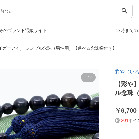
search
等のブランド通販サイト
12時まで
イガーアイ） シンプル念珠（男性用）【選べる念珠袋付き】
彩や（い
1
/
7
【彩や】
ル念珠
6,700
201
ポイ