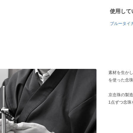
使用して
ブルータイ
素材を生か
を使った念
京念珠の製造
1点ずつ念珠