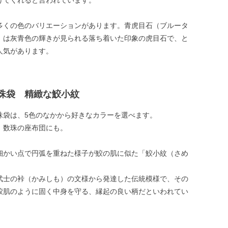
けてくれると言われています。
多くの色のバリエーションがあります。青虎目石（ブルータ
）は灰青色の輝きが見られる落ち着いた印象の虎目石で、と
人気があります。
珠袋 精緻な鮫小紋
珠袋は、5色のなかから好きなカラーを選べます。
、数珠の座布団にも。
細かい点で円弧を重ねた様子が鮫の肌に似た「鮫小紋（さめ
。
武士の裃（かみしも）の文様から発達した伝統模様で、その
鮫肌のように固く中身を守る、縁起の良い柄だといわれてい