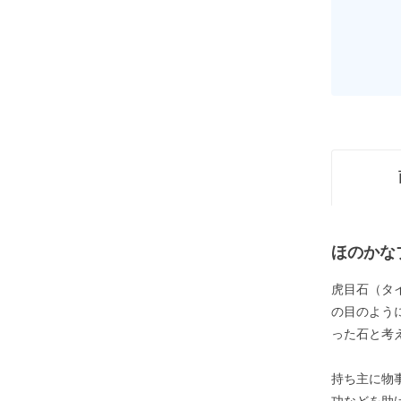
ほのかな
虎目石（タ
の目のよう
った石と考
持ち主に物