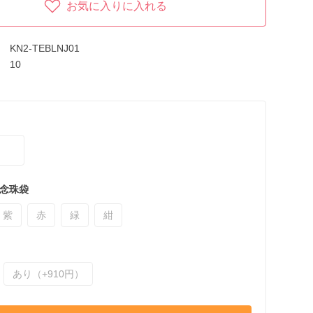
お気に入りに入れる
KN2-TEBLNJ01
10
念珠袋
紫
赤
緑
紺
あり（+910円）