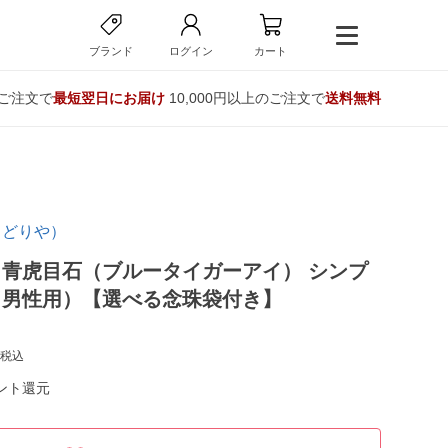
ブランド
ログイン
カート
のご注文で
最短翌日にお届け
10,000円以上のご注文で
送料無料
ろどりや）
青虎目石（ブルータイガーアイ） シンプ
（男性用）【選べる念珠袋付き】
税込
ント還元