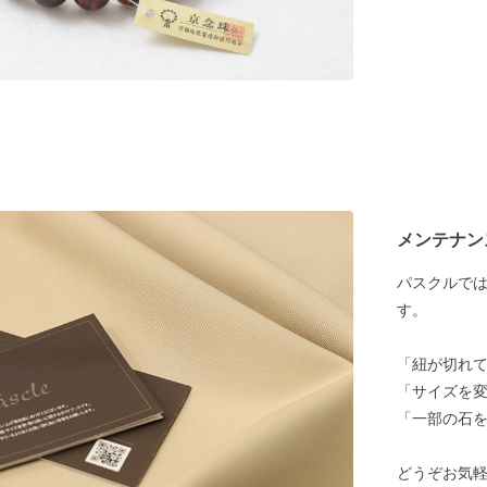
メンテナン
パスクルで
す。
「紐が切れ
「サイズを
「一部の石
どうぞお気