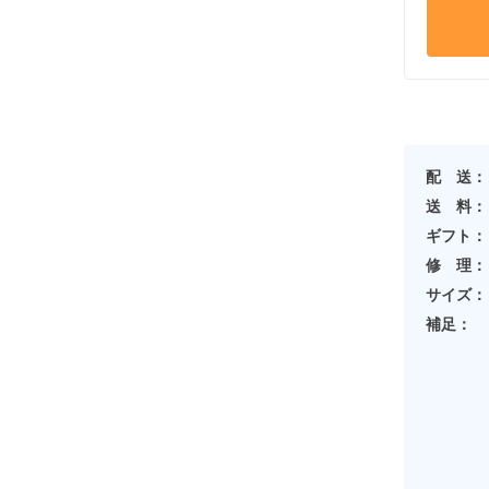
配 送：
送 料：
ギフト：
修 理：
サイズ：
補足：