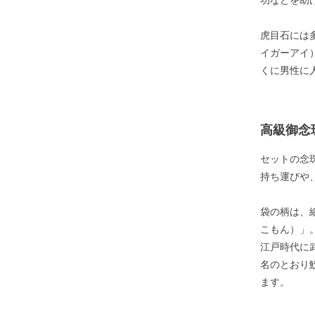
功などを助
虎目石には
イガーアイ
くに男性に
高級御念
セットの念
持ち運びや
袋の柄は、
こもん）」
江戸時代に
名のとおり
ます。