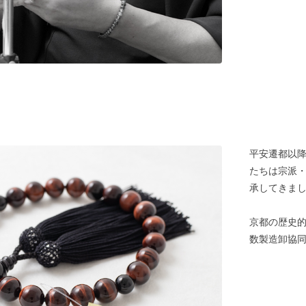
平安遷都以
たちは宗派
承してきま
京都の歴史的
数製造卸協