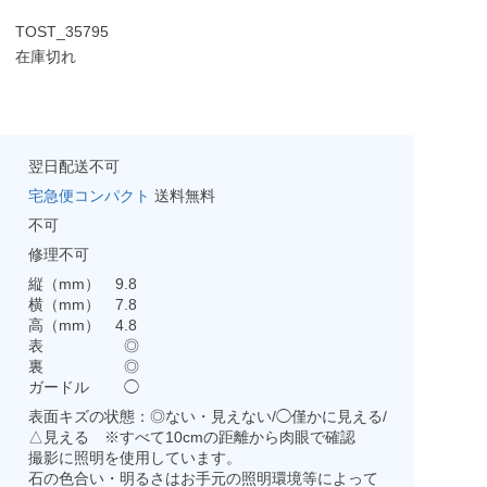
TOST_35795
在庫切れ
翌日配送不可
宅急便コンパクト
送料無料
不可
修理不可
縦（mm） 9.8
横（mm） 7.8
高（mm） 4.8
表 ◎
裏 ◎
ガードル ◯
表面キズの状態：◎ない・見えない/◯僅かに見える/
△見える ※すべて10cmの距離から肉眼で確認
撮影に照明を使用しています。
石の色合い・明るさはお手元の照明環境等によって