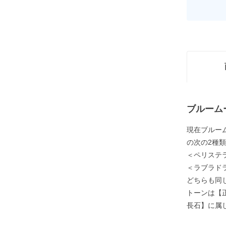
ブルーム
現在ブルー
の次の2種
＜ペリステ
＜ラブラド
どちらも同
トーンは【
長石】に属