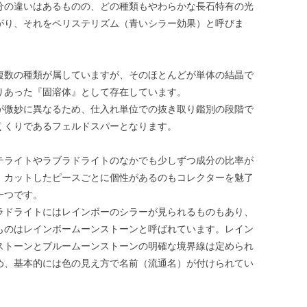
分の違いはあるものの、どの種類もやわらかな長石特有の光
がり、それをペリステリズム（青いシラー効果）と呼びま
複数の種類が属していますが、そのほとんどが単体の結晶で
りあった『固溶体』として存在しています。
が微妙に異なるため、仕入れ単位での抜き取り鑑別の段階で
くくりであるフェルドスパーとなります。
テライトやラブラドライトのなかでも少しずつ成分の比率が
、カットしたピースごとに個性があるのもコレクターを魅了
一つです。
ラドライトにはレインボーのシラーが見られるものもあり、
ものはレインボームーンストーンと呼ばれています。レイン
ストーンとブルームーンストーンの明確な境界線は定められ
め、基本的には色の見え方で名前（流通名）が付けられてい