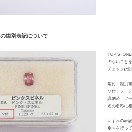
商品の鑑別表記について
TOP ST
のないことを
チェックは以
鑑付：鑑別
ソ付：ソー
識別済：ソ
名の名称に
いずれの表
別＞を行っ