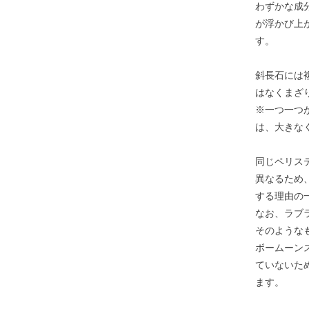
わずかな成
が浮かび上
す。
斜長石には
はなくまざ
※一つ一つ
は、大きな
同じペリス
異なるため
する理由の
なお、ラブ
そのような
ボームーン
ていないた
ます。