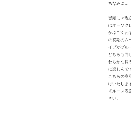
ちなみに…
冒頭に＜現
はオーソク
かぶごくわ
の初期のム
イプがブル
どちらも同
わらかな長
に楽しんで
こちらの商
けいたしま
※ルース表
さい。