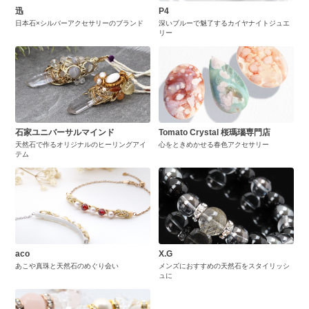
迅
P4
日本石×シルバーアクセサリーのブランド
深いブルーで魅了するカイヤナイトジュエ
リー
石家ユニバーサルマインド
Tomato Crystal 桜瑪瑙専門店
天然石で作るオリジナルのヒーリングアイ
心をときめかせる春色アクセサリー
テム
aco
X.G
あこや真珠と天然石のめぐり会い
メンズにおすすめの天然石をスタイリッシ
ュに