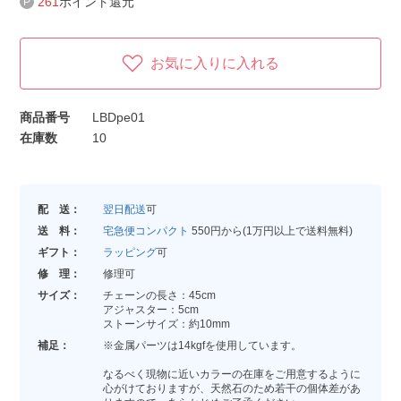
261
ポイント還元
お気に入りに入れる
商品番号
LBDpe01
在庫数
10
配 送：
翌日配送
可
送 料：
宅急便コンパクト
550円から(1万円以上で送料無料)
ギフト：
ラッピング
可
修 理：
修理可
サイズ：
チェーンの長さ：45cm
アジャスター：5cm
ストーンサイズ：約10mm
補足：
※金属パーツは14kgfを使用しています。
なるべく現物に近いカラーの在庫をご用意するように
心がけておりますが、天然石のため若干の個体差があ