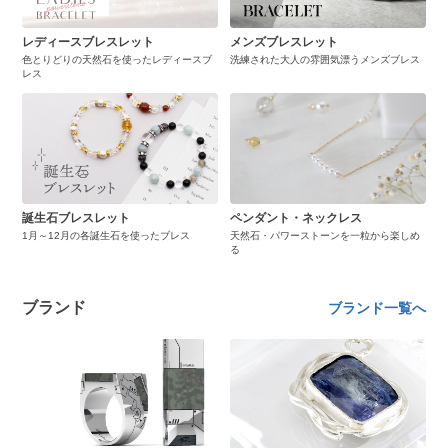
レディースブレスレット
メンズブレスレット
色とりどりの天然石を使ったレディースブ
洗練された大人の雰囲気漂うメンズブレス
レス
誕生石ブレスレット
ペンダント・ネックレス
1月～12月の各誕生石を使ったブレス
天然石・パワーストーンを一粒から楽しめ
る
ブランド
ブランド一覧へ