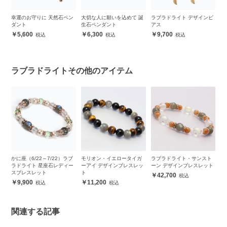
県麻
幸運のお守りに 天然石ペン
大切な人に願いを込めて 誕
ラブラドライト デザインピ
月
・
ダント
生石ペンダント
アス
生
ル
5,600
6,300
9,700
テ
ラブラドライトその他のアイテム
ブ
かに座（6/22～7/22）ラブ
モリオン・イエロータイガ
ラブラドライト・サンスト
ラ
ブ
ラドライト 星座石レディー
ーアイ デザインブレスレッ
ーン デザインブレスレット
ナ
スブレスレット
ト
ト
42,700
9,900
11,200
関連する記事