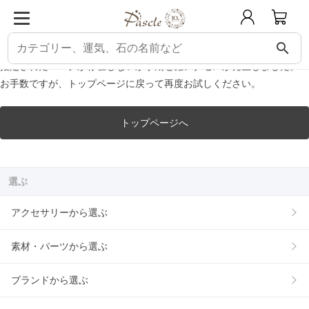
パスクル
エラー
ERROR エラー
search
指定されたページが存在しないか予期せぬアクセスが発生しました。
お手数ですが、トップページに戻って再度お試しください。
トップページへ
選ぶ
アクセサリーから選ぶ
素材・パーツから選ぶ
ブランドから選ぶ