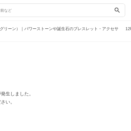
search
ー/グリーン）｜パワーストーンや誕生石のブレスレット・アクセサ
1
が発生しました。
ださい。