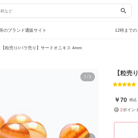
search
等のブランド通販サイト
12時まで
【粒売り/バラ売り】サードオニキス 4mm
【粒売り
1
/
3
70
税込
2
ポイン