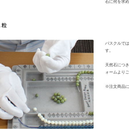
石に何を求
１粒
パスクルでは
す。
天然石につ
ォームより
※注文商品