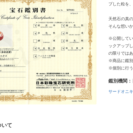
プした粒を
天然石の真
そんな想い
※公開して
ックアップ
の限りでは
※商品に鑑
※個別に行
鑑別機関：
サードオニ
ついて