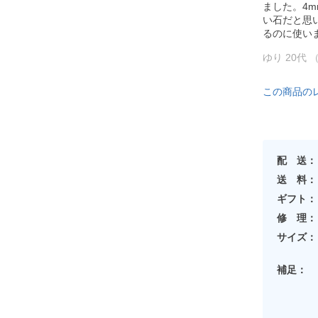
ました。4
い石だと思
るのに使い
ゆり 20代 
この商品の
配 送：
送 料：
ギフト：
修 理：
サイズ：
補足：