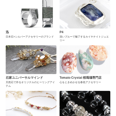
迅
P4
日本石×シルバーアクセサリーのブランド
深いブルーで魅了するカイヤナイトジュエ
リー
石家ユニバーサルマインド
Tomato Crystal 桜瑪瑙専門店
天然石で作るオリジナルのヒーリングアイ
心をときめかせる春色アクセサリー
テム