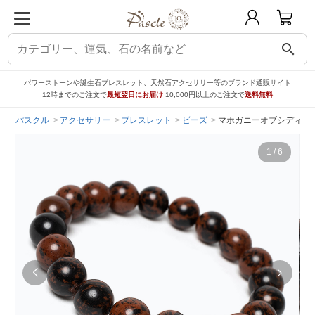
search
パワーストーンや誕生石ブレスレット、天然石アクセサリー等のブランド通販サイト
12時までのご注文で
最短翌日にお届け
10,000円以上のご注文で
送料無料
パスクル
アクセサリー
ブレスレット
ビーズ
マホガニーオブシディアン
1
/
6