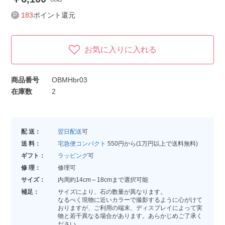
183
ポイント還元
お気に入りに入れる
商品番号
OBMHbr03
在庫数
2
配 送：
翌日配送
可
送 料：
宅急便コンパクト
550円から(1万円以上で送料無料)
ギフト：
ラッピング
可
修 理：
修理可
サイズ：
内周約14cm～18cmまで選択可能
補足：
サイズにより、石の数量が異なります。
なるべく現物に近いカラーで撮影するように心がけて
おりますが、ご利用の端末、ディスプレイによって実
物と若干異なる場合があります。あらかじめご了承く
ださい。