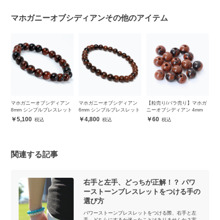
マホガニーオブシディアンその他のアイテム
シデ
マホガニーオブシディアン
マホガニーオブシディアン
【粒売り/バラ売り】マホガ
【
8mm シンプルブレスレット
6mm シンプルブレスレット
ニーオブシディアン 4mm
ニ
5,100
4,800
60
関連する記事
右手と左手、どっちが正解！？ パワ
ーストーンブレスレットをつける手の
選び方
パワーストーンブレスレットをつける際、右手と左
手、どちらにするか迷ったことはありませんか？実