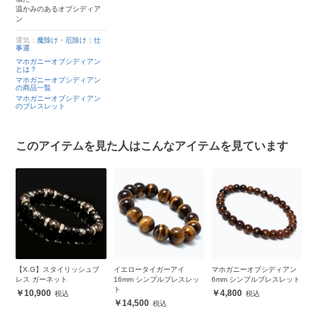
温かみのあるオブシディア
ン
運気：
魔除け・厄除け
｜
仕
事運
マホガニーオブシディアン
とは？
マホガニーオブシディアン
の商品一覧
マホガニーオブシディアン
のブレスレット
このアイテムを見た人はこんなアイテムを見ています
ン
【X.G】スタイリッシュブ
イエロータイガーアイ
マホガニーオブシディアン
ボ
ット
レス ガーネット
16mm シンプルブレスレッ
6mm シンプルブレスレット
ン
ト
10,900
4,800
14,500