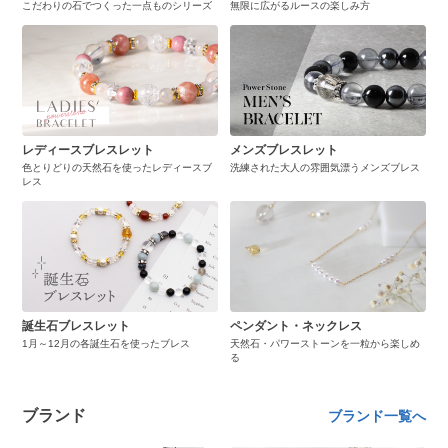
こだわりの石でつくった一点ものシリーズ
無限に広がるルースの楽しみ方
レディースブレスレット
メンズブレスレット
色とりどりの天然石を使ったレディースブ
洗練された大人の雰囲気漂うメンズブレス
レス
誕生石ブレスレット
ペンダント・ネックレス
1月～12月の各誕生石を使ったブレス
天然石・パワーストーンを一粒から楽しめ
る
ブランド
ブランド一覧へ