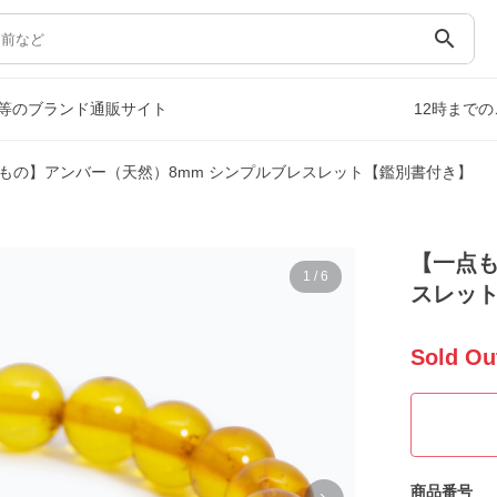
search
等のブランド通販サイト
12時まで
もの】アンバー（天然）8mm シンプルブレスレット【鑑別書付き】
【一点も
1
/
6
スレッ
Sold Ou
商品番号