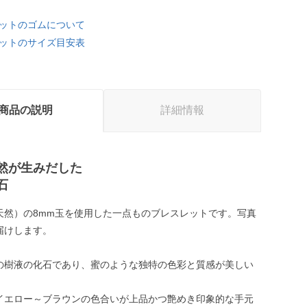
ットのゴムについて
ットのサイズ目安表
商品の説明
詳細情報
然が生みだした
石
天然）の8mm玉を使用した一点ものブレスレットです。写真
届けします。
の樹液の化石であり、蜜のような独特の色彩と質感が美しい
イエロー～ブラウンの色合いが上品かつ艶めき印象的な手元