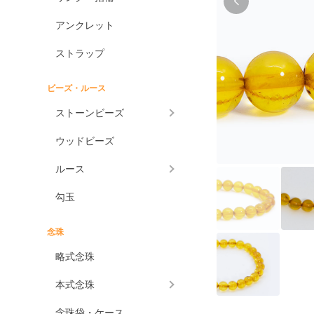
アンクレット
ストラップ
ビーズ・ルース
ストーンビーズ
ウッドビーズ
ルース
勾玉
念珠
略式念珠
本式念珠
念珠袋・ケース