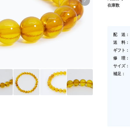
在庫数
配 送：
送 料：
ギフト：
修 理：
サイズ：
補足：