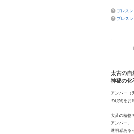
ブレスレ
ブレスレ
太古の自
神秘の化
アンバー（
の現物をお
大昔の植物
アンバー。
透明感ある