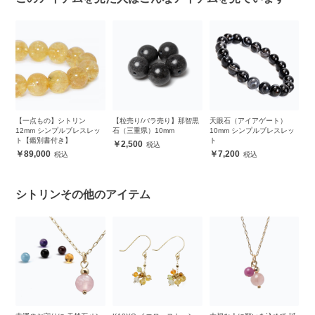
m
【一点もの】シトリン
【粒売り/バラ売り】那智黒
天眼石（アイアゲート）
【
鑑
12mm シンプルブレスレッ
石（三重県）10mm
10mm シンプルブレスレッ
ス
ト【鑑別書付き】
ト
2,500
89,000
7,200
シトリンその他のアイテム