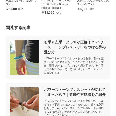
ー
幸運のお守りに 天然石ペン
K10YG イエローストーン
大切な人に願いを込めて 誕
【
ダント
ピアス│Yellow Stones
生石ペンダント
ト
Pierced earrings
5,600
6,300
33,000
関連する記事
右手と左手、どっちが正解！？ パワ
ーストーンブレスレットをつける手の
選び方
パワーストーンブレスレットをつける際、右手と左
手、どちらにするか迷ったことはありませんか？実
は、重要なのは、左右ではなく利き手です。利き手
とその反対の手、それぞれに適したパワーストーン
を解説します。
パワーストーンブレスレットが切れて
しまったら？｜意味や対処法をご紹介
もしパワーストーンブレスレットが突然切れてしま
ったら？不安になるかもしれませんが、慌てる必要
はありません。パワーストーンブレスレットが切れ
てしまう理由や、切れたときの対処方法について、
分かりやすくご紹介します。