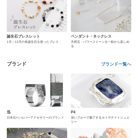
誕生石ブレスレット
ペンダント・ネックレス
1月～12月の各誕生石を使ったブレス
天然石・パワーストーンを一粒から楽しめ
る
ブランド
ブランド一覧へ
迅
P4
日本石×シルバーアクセサリーのブランド
深いブルーで魅了するカイヤナイトジュエ
リー