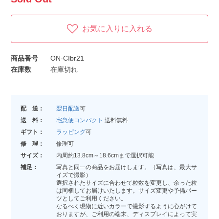
お気に入りに入れる
商品番号
ON-CIbr21
在庫数
在庫切れ
配 送：
翌日配送
可
送 料：
宅急便コンパクト
送料無料
ギフト：
ラッピング
可
修 理：
修理可
サイズ：
内周約13.8cm～18.6cmまで選択可能
補足：
写真と同一の商品をお届けします。（写真は、最大サ
イズで撮影）
選択されたサイズに合わせて粒数を変更し、余った粒
は同梱してお届けいたします。サイズ変更や予備パー
ツとしてご利用ください。
なるべく現物に近いカラーで撮影するように心がけて
おりますが、ご利用の端末、ディスプレイによって実