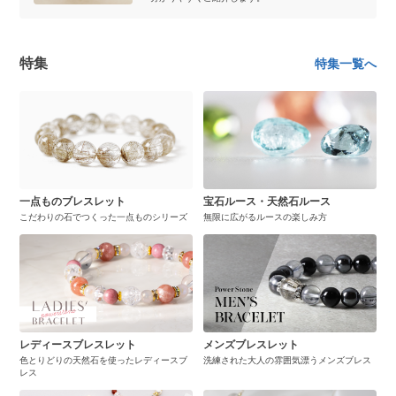
特集
特集一覧へ
一点ものブレスレット
宝石ルース・天然石ルース
こだわりの石でつくった一点ものシリーズ
無限に広がるルースの楽しみ方
レディースブレスレット
メンズブレスレット
色とりどりの天然石を使ったレディースブ
洗練された大人の雰囲気漂うメンズブレス
レス