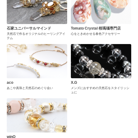
石家ユニバーサルマインド
Tomato Crystal 桜瑪瑙専門店
天然石で作るオリジナルのヒーリングアイ
心をときめかせる春色アクセサリー
テム
aco
X.G
あこや真珠と天然石のめぐり会い
メンズにおすすめの天然石をスタイリッシ
ュに
winQ