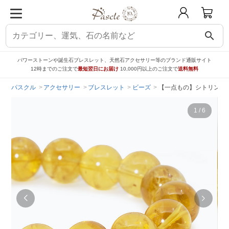
search
パワーストーンや誕生石ブレスレット、天然石アクセサリー等のブランド通販サイト
12時までのご注文で
最短翌日にお届け
10,000円以上のご注文で
送料無料
パスクル
アクセサリー
ブレスレット
ビーズ
【一点もの】シトリン12
1
/
6