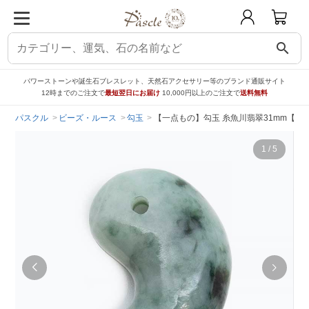
search
パワーストーンや誕生石ブレスレット、天然石アクセサリー等のブランド通販サイト
12時までのご注文で
最短翌日にお届け
10,000円以上のご注文で
送料無料
パスクル
ビーズ・ルース
勾玉
【一点もの】勾玉 糸魚川翡翠31mm【鑑
1
/
5