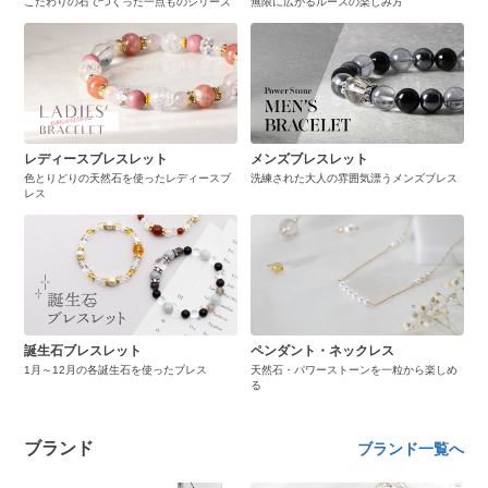
こだわりの石でつくった一点ものシリーズ
無限に広がるルースの楽しみ方
レディースブレスレット
メンズブレスレット
色とりどりの天然石を使ったレディースブ
洗練された大人の雰囲気漂うメンズブレス
レス
誕生石ブレスレット
ペンダント・ネックレス
1月～12月の各誕生石を使ったブレス
天然石・パワーストーンを一粒から楽しめ
る
ブランド
ブランド一覧へ