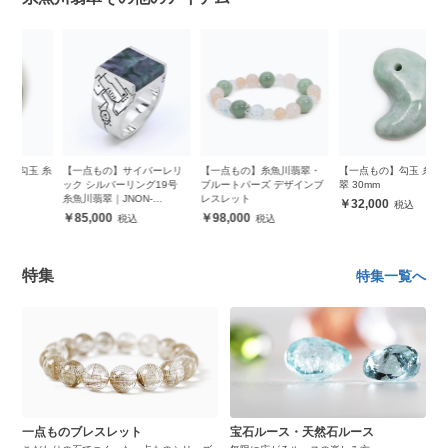
 糸
【一点もの】サイバーレリ
【一点もの】糸魚川翡翠・
【一点もの】勾玉 糸魚川翡
【
ック シルバーリング19号
ブルートパーズ デザインブ
翠 30mm
翠
糸魚川翡翠｜JNON-
レスレット
32,000
JS0021195
85,000
98,000
特集
特集一覧へ
一点ものブレスレット
宝石ルース・天然石ルース