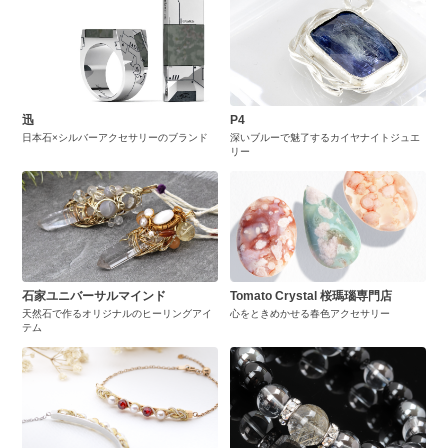
迅
P4
日本石×シルバーアクセサリーのブランド
深いブルーで魅了するカイヤナイトジュエ
リー
石家ユニバーサルマインド
Tomato Crystal 桜瑪瑙専門店
天然石で作るオリジナルのヒーリングアイ
心をときめかせる春色アクセサリー
テム