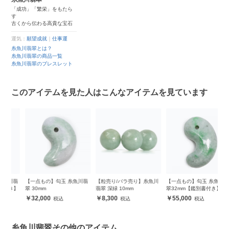
「成功」「繁栄」をもたら
す
古くから伝わる高貴な宝石
運気：
願望成就
｜
仕事運
糸魚川翡翠とは？
糸魚川翡翠の商品一覧
糸魚川翡翠のブレスレット
このアイテムを見た人はこんなアイテムを見ています
翡
【一点もの】勾玉 糸魚川翡
【粒売り/バラ売り】糸魚川
【一点もの】勾玉 糸魚川翡
【
き】
翠 30mm
翡翠 深緑 10mm
翠32mm【鑑別書付き】
魚
32,000
8,300
55,000
糸魚川翡翠その他のアイテム