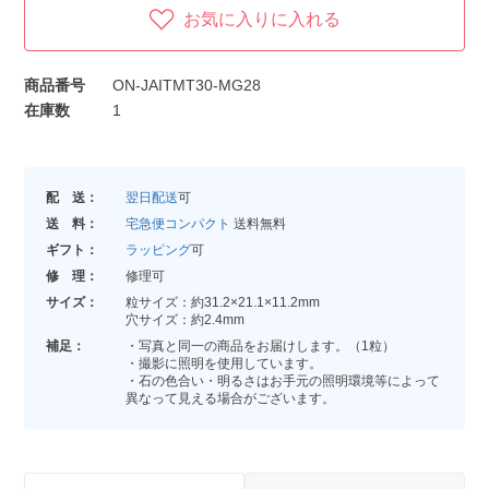
お気に入りに入れる
商品番号
ON-JAITMT30-MG28
在庫数
1
配 送：
翌日配送
可
送 料：
宅急便コンパクト
送料無料
ギフト：
ラッピング
可
修 理：
修理可
サイズ：
粒サイズ：約31.2×21.1×11.2mm
穴サイズ：約2.4mm
補足：
・写真と同一の商品をお届けします。（1粒）
・撮影に照明を使用しています。
・石の色合い・明るさはお手元の照明環境等によって
異なって見える場合がございます。