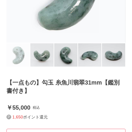
【一点もの】勾玉 糸魚川翡翠31mm【鑑別
書付き】
55,000
税込
1,650
ポイント還元