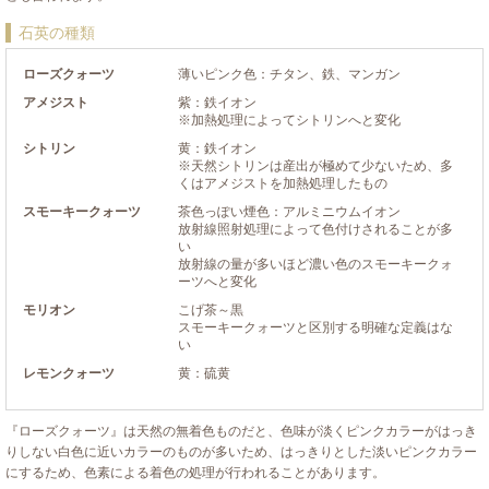
石英の種類
ローズクォーツ
薄いピンク色：チタン、鉄、マンガン
アメジスト
紫：鉄イオン
※加熱処理によってシトリンへと変化
シトリン
黄：鉄イオン
※天然シトリンは産出が極めて少ないため、多
くはアメジストを加熱処理したもの
スモーキークォーツ
茶色っぽい煙色：アルミニウムイオン
放射線照射処理によって色付けされることが多
い
放射線の量が多いほど濃い色のスモーキークォ
ーツへと変化
モリオン
こげ茶～黒
スモーキークォーツと区別する明確な定義はな
い
レモンクォーツ
黄：硫黄
『ローズクォーツ』は天然の無着色ものだと、色味が淡くピンクカラーがはっき
りしない白色に近いカラーのものが多いため、はっきりとした淡いピンクカラー
にするため、色素による着色の処理が行われることがあります。