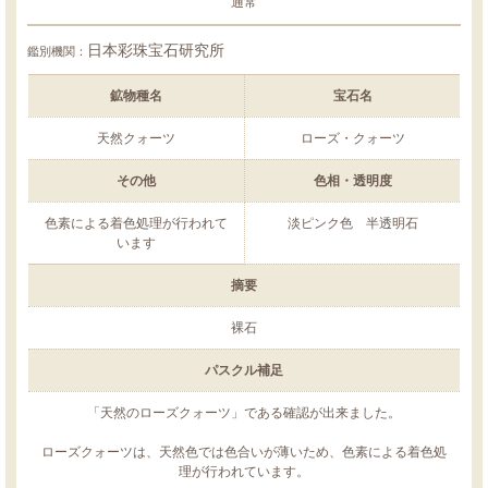
通常
日本彩珠宝石研究所
鑑別機関：
鉱物種名
宝石名
天然クォーツ
ローズ・クォーツ
その他
色相・透明度
色素による着色処理が行われて
淡ピンク色 半透明石
います
摘要
裸石
パスクル補足
「天然のローズクォーツ」である確認が出来ました。
ローズクォーツは、天然色では色合いが薄いため、色素による着色処
理が行われています。