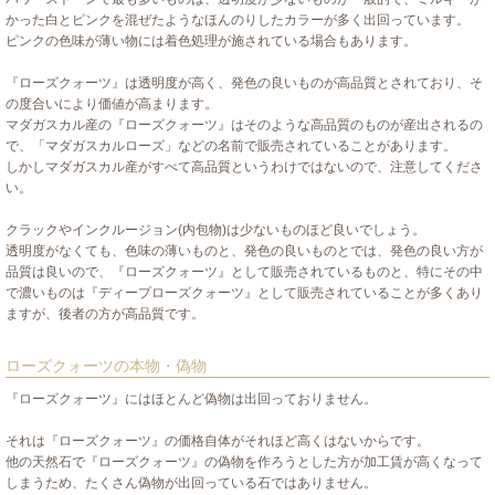
かった白とピンクを混ぜたようなほんのりしたカラーが多く出回っています。
ピンクの色味が薄い物には着色処理が施されている場合もあります。
『ローズクォーツ』は透明度が高く、発色の良いものが高品質とされており、そ
の度合いにより価値が高まります。
マダガスカル産の『ローズクォーツ』はそのような高品質のものが産出されるの
で、「マダガスカルローズ」などの名前で販売されていることがあります。
しかしマダガスカル産がすべて高品質というわけではないので、注意してくださ
い。
クラックやインクルージョン(内包物)は少ないものほど良いでしょう。
透明度がなくても、色味の薄いものと、発色の良いものとでは、発色の良い方が
品質は良いので、『ローズクォーツ』として販売されているものと、特にその中
で濃いものは『ディープローズクォーツ』として販売されていることが多くあり
ますが、後者の方が高品質です。
ローズクォーツの本物・偽物
『ローズクォーツ』にはほとんど偽物は出回っておりません。
それは『ローズクォーツ』の価格自体がそれほど高くはないからです。
他の天然石で『ローズクォーツ』の偽物を作ろうとした方が加工賃が高くなって
しまうため、たくさん偽物が出回っている石ではありません。