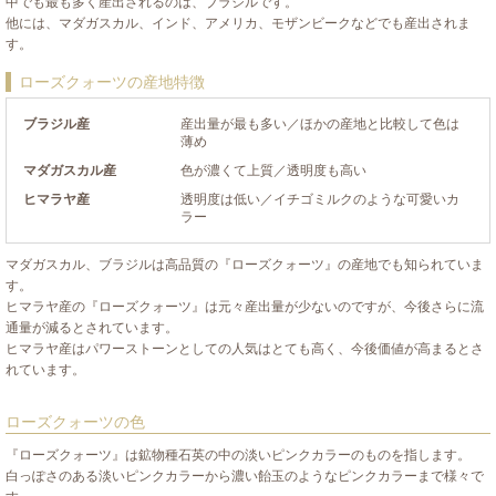
中でも最も多く産出されるのは、ブラジルです。
他には、マダガスカル、インド、アメリカ、モザンビークなどでも産出されま
す。
ローズクォーツの産地特徴
ブラジル産
産出量が最も多い／ほかの産地と比較して色は
薄め
マダガスカル産
色が濃くて上質／透明度も高い
ヒマラヤ産
透明度は低い／イチゴミルクのような可愛いカ
ラー
マダガスカル、ブラジルは高品質の『ローズクォーツ』の産地でも知られていま
す。
ヒマラヤ産の『ローズクォーツ』は元々産出量が少ないのですが、今後さらに流
通量が減るとされています。
ヒマラヤ産はパワーストーンとしての人気はとても高く、今後価値が高まるとさ
れています。
ローズクォーツの色
『ローズクォーツ』は鉱物種石英の中の淡いピンクカラーのものを指します。
白っぽさのある淡いピンクカラーから濃い飴玉のようなピンクカラーまで様々で