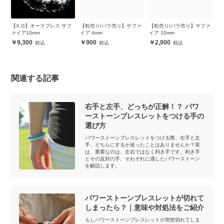
フ
【X.G】オーラブレス サフ
【粒売り/バラ売り】サファ
【粒売り/バラ売り】サファ
【
ァイア10mm
イア 4mm
イア 10mm
ロ
チ
9,300
900
2,900
関連する記事
右手と左手、どっちが正解！？ パワ
ーストーンブレスレットをつける手の
選び方
パワーストーンブレスレットをつける際、右手と左
手、どちらにするか迷ったことはありませんか？実
は、重要なのは、左右ではなく利き手です。利き手
とその反対の手、それぞれに適したパワーストーン
を解説します。
パワーストーンブレスレットが切れて
しまったら？｜意味や対処法をご紹介
もしパワーストーンブレスレットが突然切れてしま