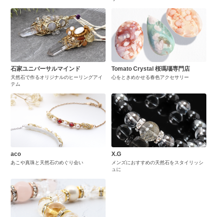
石家ユニバーサルマインド
Tomato Crystal 桜瑪瑙専門店
天然石で作るオリジナルのヒーリングアイ
心をときめかせる春色アクセサリー
テム
aco
X.G
あこや真珠と天然石のめぐり会い
メンズにおすすめの天然石をスタイリッシ
ュに