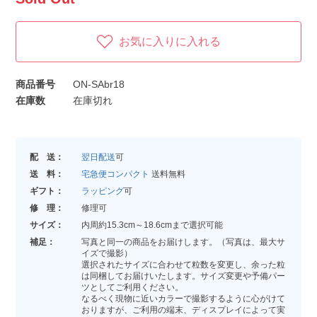
お気に入りに入れる
商品番号
ON-SAbr18
在庫数
在庫切れ
配 送：
翌日配送
可
送 料：
宅急便コンパクト
送料無料
ギフト：
ラッピング
可
修 理：
修理可
サイズ：
内周約15.3cm～18.6cmまで選択可能
補足：
写真と同一の商品をお届けします。（写真は、最大サ
イズで撮影）
選択されたサイズに合わせて粒数を変更し、余った粒
は同梱してお届けいたします。サイズ変更や予備パー
ツとしてご利用ください。
なるべく現物に近いカラーで撮影するように心がけて
おりますが、ご利用の端末、ディスプレイによって実