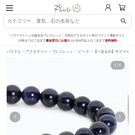
search
パワーストーンや誕生石ブレスレット、天然石アクセサリー等のブランド通販サイト
12時までのご注文で
最短翌日にお届け
10,000円以上のご注文で
送料無料
パスクル
アクセサリー
ブレスレット
ビーズ
【一点もの】サファイア8
1
/
6