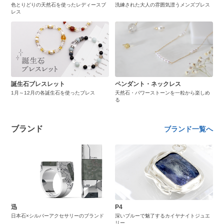
色とりどりの天然石を使ったレディースブ
洗練された大人の雰囲気漂うメンズブレス
レス
誕生石ブレスレット
ペンダント・ネックレス
1月～12月の各誕生石を使ったブレス
天然石・パワーストーンを一粒から楽しめ
る
ブランド
ブランド一覧へ
迅
P4
日本石×シルバーアクセサリーのブランド
深いブルーで魅了するカイヤナイトジュエ
リー