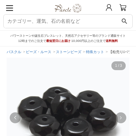
search
パワーストーンや誕生石ブレスレット、天然石アクセサリー等のブランド通販サイト
12時までのご注文で
最短翌日にお届け
10,000円以上のご注文で
送料無料
パスクル
ビーズ・ルース
ストーンビーズ
特殊カット
【粒売り/バラ売
1
/
3