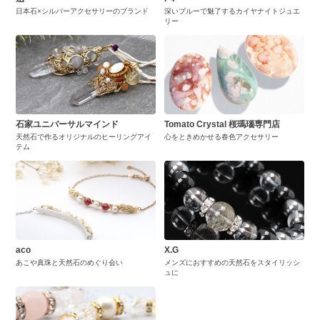
日本石×シルバーアクセサリーのブランド
深いブルーで魅了するカイヤナイトジュエ
リー
石家ユニバーサルマインド
Tomato Crystal 桜瑪瑙専門店
天然石で作るオリジナルのヒーリングアイ
心をときめかせる春色アクセサリー
テム
aco
X.G
あこや真珠と天然石のめぐり会い
メンズにおすすめの天然石をスタイリッシ
ュに