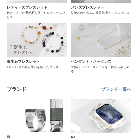
レディースブレスレット
メンズブレスレット
色とりどりの天然石を使ったレディースブ
洗練された大人の雰囲気漂うメンズブレス
レス
誕生石ブレスレット
ペンダント・ネックレス
1月～12月の各誕生石を使ったブレス
天然石・パワーストーンを一粒から楽しめ
る
ブランド
ブランド一覧へ
迅
P4