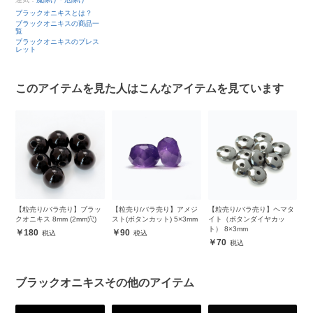
ブラックオニキスとは？
ブラックオニキスの商品一
覧
ブラックオニキスのブレス
レット
このアイテムを見た人はこんなアイテムを見ています
バ
【粒売り/バラ売り】ブラッ
【粒売り/バラ売り】アメジ
【粒売り/バラ売り】ヘマタ
【
形
クオニキス 8mm (2mm穴)
スト(ボタンカット) 5×3mm
イト（ボタンダイヤカッ
ル
ト） 8×3mm
8
180
90
70
ブラックオニキスその他のアイテム