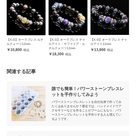
ル
【X.G】オーラブレス ルチ
【X.G】オーラブレス チャ
【X.G】オーラブレス チャ
観
m
ルクォーツ12mm
ロアイト・サファイア・ル
ロアイト12mm
（
チルクォーツ12mm
ト
10,800
13,900
18,300
関連する記事
誰でも簡単！パワーストーンブレスレ
ットを手作りしてみよう
パワーストーンブレスレットを自分自身で作ってみ
たくはありませんか？最近では、ハンドメイドでア
クセサリーなどを作ることがブームにもなり、パワ
ーストーンブレスレットを手作りする人も増えてい
るようです。