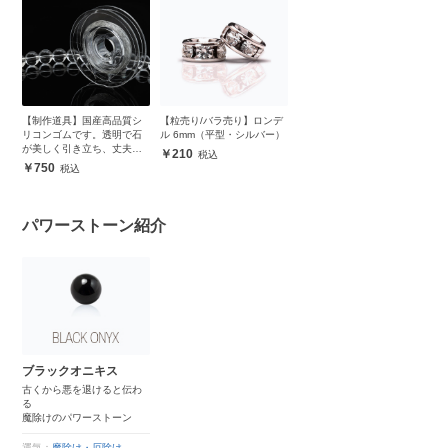
【制作道具】国産高品質シ
【粒売り/バラ売り】ロンデ
リコンゴムです。透明で石
ル 6mm（平型・シルバー）
が美しく引き立ち、丈夫で
210
安心
750
パワーストーン紹介
ブラックオニキス
古くから悪を退けると伝わ
る
魔除けのパワーストーン
運気：
魔除け・厄除け