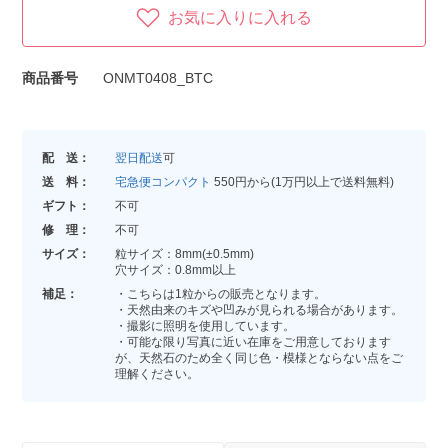
お気に入りに入れる
商品番号
ONMT0408_BTC
配 送：
翌日配送
可
送 料：
宅急便コンパクト
550円から(1万円以上で送料無料)
ギフト：
不可
修 理：
不可
サイズ：
粒サイズ：8mm(±0.5mm)
穴サイズ：0.8mm以上
補足：
・こちらは1粒からの販売となります。
・天然由来のキズや凹みが見られる場合があります。
・撮影に照明を使用しています。
・可能な限り写真に近い在庫をご用意しております
が、天然石のため全く同じ色・模様とならない点をご
理解ください。