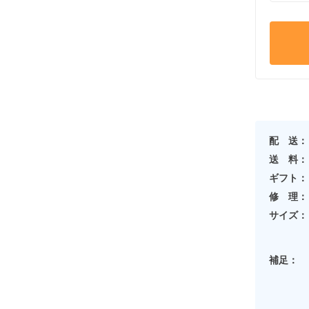
配 送：
送 料：
ギフト：
修 理：
サイズ：
補足：