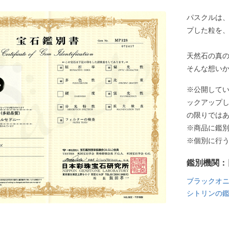
パスクルは
プした粒を
天然石の真
そんな想い
※公開して
ックアップ
の限りでは
※商品に鑑
※個別に行
鑑別機関：
ブラックオ
シトリンの