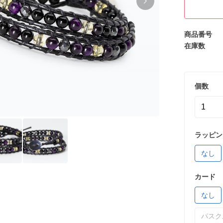
商品番号
在庫数
個数
ラッピン
なし
カード
なし
パスク