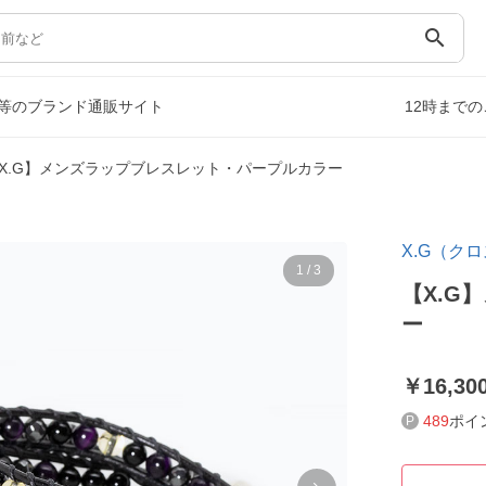
search
等のブランド通販サイト
12時まで
X.G】メンズラップブレスレット・パープルカラー
X.G（ク
1
/
3
【X.G
ー
16,30
489
ポイ