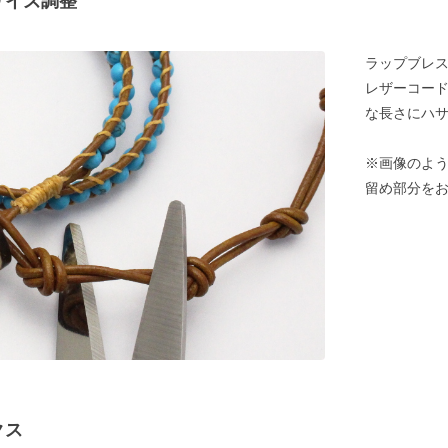
サイズ調整
ラップブレ
レザーコード
な長さにハ
※画像のよう
留め部分を
クス