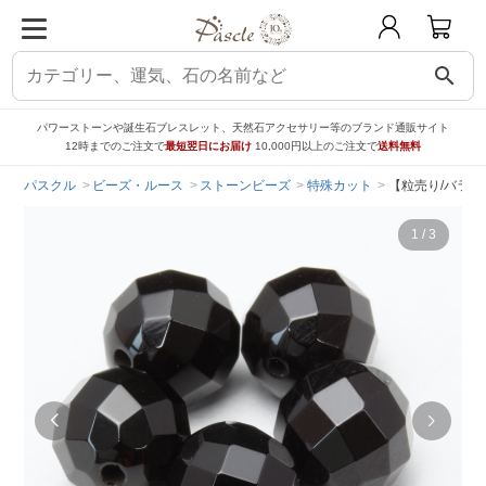
search
パワーストーンや誕生石ブレスレット、天然石アクセサリー等のブランド通販サイト
12時までのご注文で
最短翌日にお届け
10,000円以上のご注文で
送料無料
パスクル
ビーズ・ルース
ストーンビーズ
特殊カット
【粒売り/バラ売
1
/
3