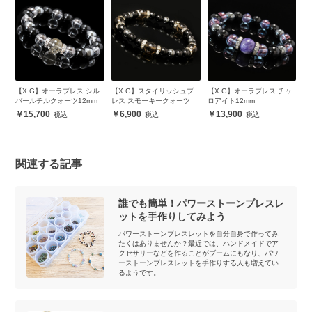
・
【X.G】オーラブレス シル
【X.G】スタイリッシュブ
【X.G】オーラブレス チャ
【
ン
バールチルクォーツ12mm
レス スモーキークォーツ
ロアイト12mm
ァ
15,700
6,900
13,900
関連する記事
誰でも簡単！パワーストーンブレスレ
ットを手作りしてみよう
パワーストーンブレスレットを自分自身で作ってみ
たくはありませんか？最近では、ハンドメイドでア
クセサリーなどを作ることがブームにもなり、パワ
ーストーンブレスレットを手作りする人も増えてい
るようです。