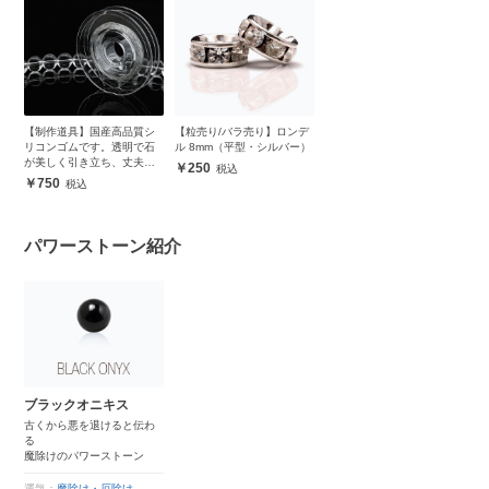
【制作道具】国産高品質シ
【粒売り/バラ売り】ロンデ
リコンゴムです。透明で石
ル 8mm（平型・シルバー）
が美しく引き立ち、丈夫で
250
安心
750
パワーストーン紹介
ブラックオニキス
古くから悪を退けると伝わ
る
魔除けのパワーストーン
運気：
魔除け・厄除け