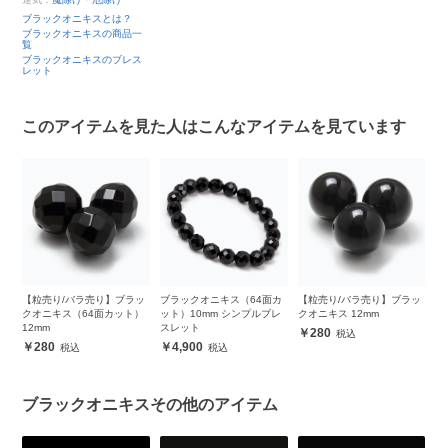
ブラックオニキスとは？
ブラックオニキスの商品一
覧
ブラックオニキスのブレス
レット
このアイテムを見た人はこんなアイテムを見ています
ッ
【粒売り/バラ売り】ブラッ
ブラックオニキス（64面カ
【粒売り/バラ売り】ブラッ
ロ
クオニキス（64面カット）
ット）10mm シンプルブレ
クオニキス 12mm
バ
12mm
スレット
280
280
4,900
ブラックオニキスその他のアイテム