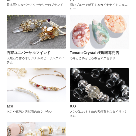
日本石×シルバーアクセサリーのブランド
深いブルーで魅了するカイヤナイトジュエ
リー
石家ユニバーサルマインド
Tomato Crystal 桜瑪瑙専門店
天然石で作るオリジナルのヒーリングアイ
心をときめかせる春色アクセサリー
テム
aco
X.G
あこや真珠と天然石のめぐり会い
メンズにおすすめの天然石をスタイリッシ
ュに