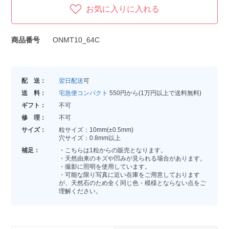
お気に入りに入れる
商品番号
ONMT10_64C
配 送：
翌日配送
可
送 料：
宅急便コンパクト
550円から(1万円以上で送料無料)
ギフト：
不可
修 理：
不可
サイズ：
粒サイズ：10mm(±0.5mm)
穴サイズ：0.8mm以上
補足：
・こちらは1粒からの販売となります。
・天然由来のキズや凹みが見られる場合があります。
・撮影に照明を使用しています。
・可能な限り写真に近い在庫をご用意しております
が、天然石のため全く同じ色・模様とならない点をご
理解ください。