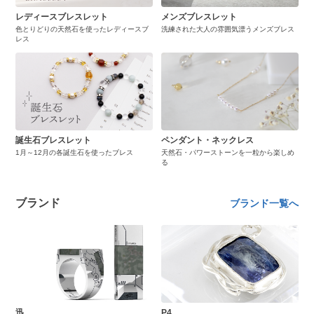
レディースブレスレット
メンズブレスレット
色とりどりの天然石を使ったレディースブ
洗練された大人の雰囲気漂うメンズブレス
レス
誕生石ブレスレット
ペンダント・ネックレス
1月～12月の各誕生石を使ったブレス
天然石・パワーストーンを一粒から楽しめ
る
ブランド
ブランド一覧へ
迅
P4