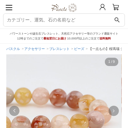
search
パワーストーンや誕生石ブレスレット、天然石アクセサリー等のブランド通販サイト
12時までのご注文で
最短翌日にお届け
10,000円以上のご注文で
送料無料
パスクル
アクセサリー
ブレスレット
ビーズ
【一点もの】桜瑪瑙 シンプ
1
/
9