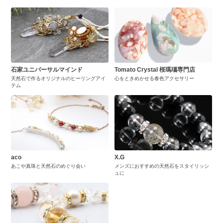
石家ユニバーサルマインド
Tomato Crystal 桜瑪瑙専門店
天然石で作るオリジナルのヒーリングアイ
心をときめかせる春色アクセサリー
テム
aco
X.G
あこや真珠と天然石のめぐり会い
メンズにおすすめの天然石をスタイリッシ
ュに