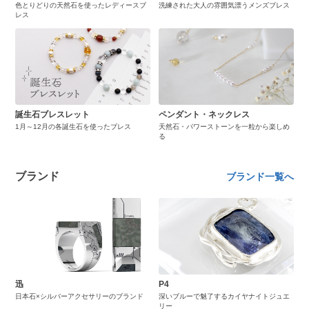
色とりどりの天然石を使ったレディースブ
洗練された大人の雰囲気漂うメンズブレス
レス
誕生石ブレスレット
ペンダント・ネックレス
1月～12月の各誕生石を使ったブレス
天然石・パワーストーンを一粒から楽しめ
る
ブランド
ブランド一覧へ
迅
P4
日本石×シルバーアクセサリーのブランド
深いブルーで魅了するカイヤナイトジュエ
リー