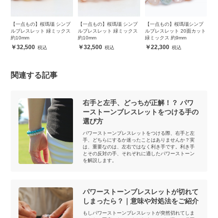
プ
【一点もの】桜瑪瑙 シンプ
【一点もの】桜瑪瑙 シンプ
【一点もの】桜瑪瑙シンプ
【
ス
ルブレスレット 緑ミックス
ルブレスレット 緑ミックス
ルブレスレット 20面カット
ン
約10mm
約10mm
緑ミックス 約9mm
32,500
32,500
22,300
関連する記事
右手と左手、どっちが正解！？ パワ
ーストーンブレスレットをつける手の
選び方
パワーストーンブレスレットをつける際、右手と左
手、どちらにするか迷ったことはありませんか？実
は、重要なのは、左右ではなく利き手です。利き手
とその反対の手、それぞれに適したパワーストーン
を解説します。
パワーストーンブレスレットが切れて
しまったら？｜意味や対処法をご紹介
もしパワーストーンブレスレットが突然切れてしま