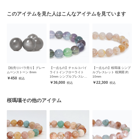
このアイテムを見た人はこんなアイテムを見ています
プ
【粒売り/バラ売り】グレー
【一点もの】チャルコパイ
【一点もの】桜瑪瑙 シンプ
【
ス
ムーンストーン 8mm
ライトインフローライト
ルブレスレット 桜満開 約
ル
10mm シンプルブレスレッ
10mm
450
ト
36,000
22,300
桜瑪瑙その他のアイテム