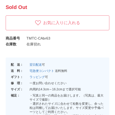
Sold Out
お気に入りに入れる
商品番号
TMTC-CAbr63
在庫数
在庫切れ
配 送：
翌日配送
可
送 料：
宅急便コンパクト
送料無料
ギフト：
ラッピング
可
修 理：
一度お問い合わせください
サイズ：
内周約14.3cm～16.2cmまで選択可能
補足：
・写真と同一の商品をお届けします。（写真は、最大
サイズで撮影）
・選択されたサイズに合わせて粒数を変更し、余った
粒は同梱してお届けいたします。サイズ変更や予備パ
ーツとしてご利用ください。