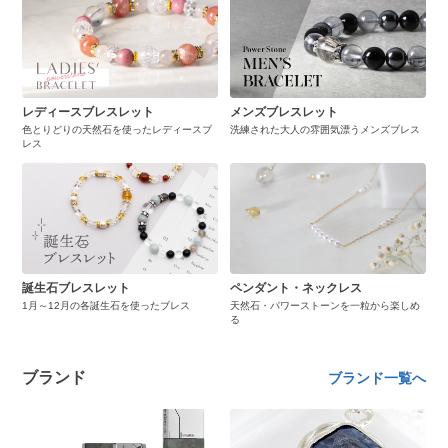
レディースブレスレット
メンズブレスレット
色とりどりの天然石を使ったレディースブ
洗練された大人の雰囲気漂うメンズブレス
レス
誕生石ブレスレット
ペンダント・ネックレス
1月～12月の各誕生石を使ったブレス
天然石・パワーストーンを一粒から楽しめ
る
ブランド
ブランド一覧へ