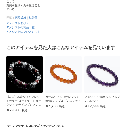
ことで
真実を見抜く力を授けると
伝わる
運気：
恋愛成就
｜
結婚運
アメジストとは？
アメジストの商品一覧
アメジストのブレスレット
このアイテムを見た人はこんなアイテムを見ています
ス
【X.G】高貴なワインレッ
カーネリアン（オレンジ）
アメジスト8mm シンプルブ
【
ドカラー ロードライトガー
8mm シンプルブレスレット
レスレット
晶
ネット デザインブレスレッ
4,700
17,500
ト メンズ
28,300
アメジストその他のアイテム