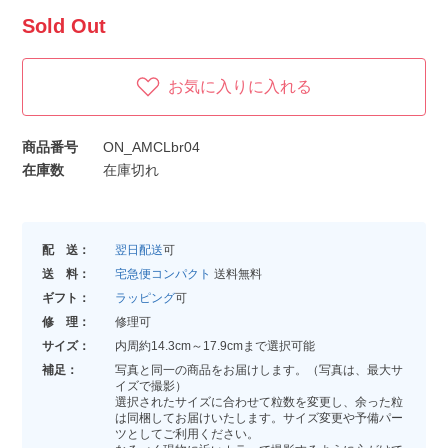
Sold Out
お気に入りに入れる
商品番号
ON_AMCLbr04
在庫数
在庫切れ
配 送：
翌日配送
可
送 料：
宅急便コンパクト
送料無料
ギフト：
ラッピング
可
修 理：
修理可
サイズ：
内周約14.3cm～17.9cmまで選択可能
補足：
写真と同一の商品をお届けします。（写真は、最大サ
イズで撮影）
選択されたサイズに合わせて粒数を変更し、余った粒
は同梱してお届けいたします。サイズ変更や予備パー
ツとしてご利用ください。