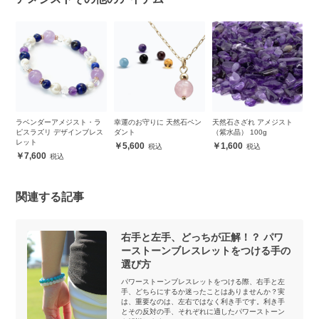
ー
ラベンダーアメジスト・ラ
幸運のお守りに 天然石ペン
天然石さざれ アメジスト
【
ピスラズリ デザインブレス
ダント
（紫水晶） 100g
ス
レット
5,600
1,600
7,600
関連する記事
右手と左手、どっちが正解！？ パワ
ーストーンブレスレットをつける手の
選び方
パワーストーンブレスレットをつける際、右手と左
手、どちらにするか迷ったことはありませんか？実
は、重要なのは、左右ではなく利き手です。利き手
とその反対の手、それぞれに適したパワーストーン