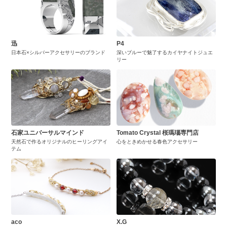
迅
P4
日本石×シルバーアクセサリーのブランド
深いブルーで魅了するカイヤナイトジュエ
リー
石家ユニバーサルマインド
Tomato Crystal 桜瑪瑙専門店
天然石で作るオリジナルのヒーリングアイ
心をときめかせる春色アクセサリー
テム
aco
X.G