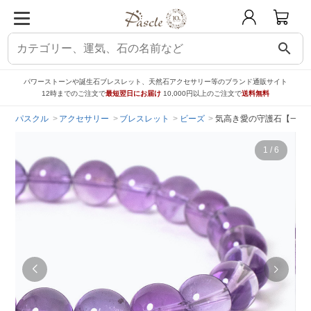
search
パワーストーンや誕生石ブレスレット、天然石アクセサリー等のブランド通販サイト
12時までのご注文で
最短翌日にお届け
10,000円以上のご注文で
送料無料
パスクル
アクセサリー
ブレスレット
ビーズ
気高き愛の守護石【一点も
1
/
6