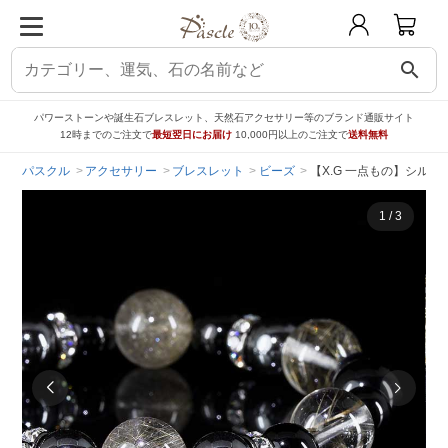
search
パワーストーンや誕生石ブレスレット、天然石アクセサリー等のブランド通販サイト
12時までのご注文で
最短翌日にお届け
10,000円以上のご注文で
送料無料
パスクル
アクセサリー
ブレスレット
ビーズ
【X.G 一点もの】シル
1
/
3