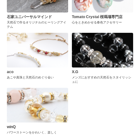
石家ユニバーサルマインド
Tomato Crystal 桜瑪瑙専門店
天然石で作るオリジナルのヒーリングアイ
心をときめかせる春色アクセサリー
テム
aco
X.G
あこや真珠と天然石のめぐり会い
メンズにおすすめの天然石をスタイリッシ
ュに
winQ
パワーストーンをかわいく、楽しく