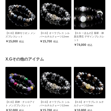
ー
【X.G】四神モリオン メン
【X.G】オーラブレス シル
【X.G 一点もの】翡翠・神
【
ッ
ズブレスレット
バールチルクォーツ12mm
居古潭石 デザインブレスレ
翠
ット
レ
15,000
15,700
74,000
X.Gその他のアイテム
ピ
【X.G】四神・チャロアイ
【X.G】オーラブレス シル
【X.G】オーラブレス ルチ
【
ッ
ト メンズブレスレット
バールチルクォーツ12mm
ルクォーツ12mm
ロ
チ
32,000
15,700
10,800