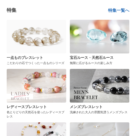
特集
特集一覧へ
一点ものブレスレット
宝石ルース・天然石ルース
こだわりの石でつくった一点ものシリーズ
無限に広がるルースの楽しみ方
レディースブレスレット
メンズブレスレット
色とりどりの天然石を使ったレディースブ
洗練された大人の雰囲気漂うメンズブレス
レス