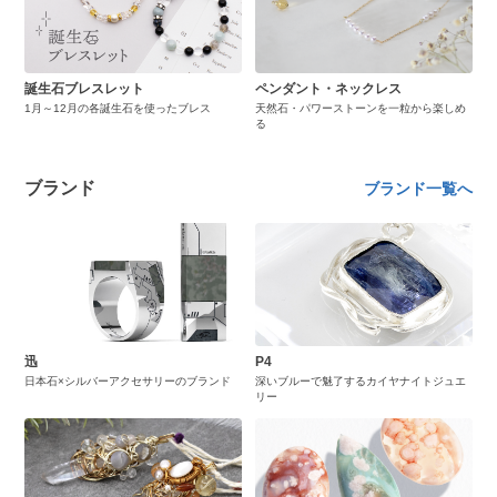
誕生石ブレスレット
ペンダント・ネックレス
1月～12月の各誕生石を使ったブレス
天然石・パワーストーンを一粒から楽しめ
る
ブランド
ブランド一覧へ
迅
P4
日本石×シルバーアクセサリーのブランド
深いブルーで魅了するカイヤナイトジュエ
リー