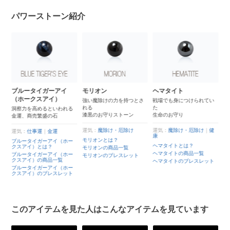
パワーストーン紹介
ー
ブルータイガーアイ
モリオン
ヘマタイト
（ホークスアイ）
強い魔除けの力を持つとさ
戦場でも身につけられてい
れる
た
さ
洞察力を高めるといわれる
漆黒のお守りストーン
生命のお守り
金運、商売繁盛の石
運気：
魔除け・厄除け
運気：
魔除け・厄除け
｜
健
運気：
仕事運
｜
金運
康
モリオンとは？
ブルータイガーアイ（ホー
ヘマタイトとは？
クスアイ）とは？
モリオンの商品一覧
と
ヘマタイトの商品一覧
ブルータイガーアイ（ホー
モリオンのブレスレット
クスアイ）の商品一覧
ヘマタイトのブレスレット
の
ブルータイガーアイ（ホー
クスアイ）のブレスレット
の
このアイテムを見た人はこんなアイテムを見ています