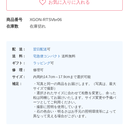
お気に入りに入れる
商品番号
XGON-RTSVbr06
在庫数
在庫切れ
配 送：
翌日配送
可
送 料：
宅急便コンパクト
送料無料
ギフト：
ラッピング
可
修 理：
修理可
サイズ：
内周約14.7cm～17.9cmまで選択可能
補足：
・写真と同一の商品をお届けします。（写真は、最大
サイズで撮影）
・選択されたサイズに合わせて粒数を変更し、余った
粒は同梱してお届けいたします。サイズ変更や予備パ
ーツとしてご利用ください。
・撮影に照明を使用しています。
・石の色合い・明るさはお手元の照明環境等によって
異なって見える場合がございます。