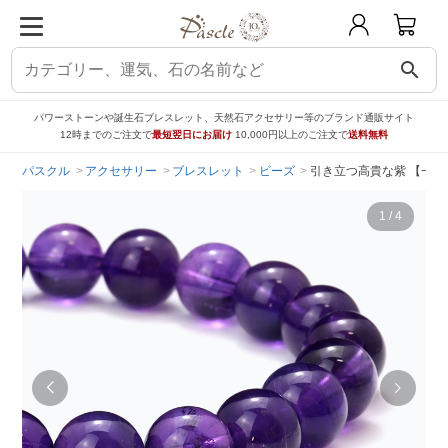
search
パワーストーンや誕生石ブレスレット、天然石アクセサリー等のブランド通販サイト
12時までのご注文で
最短翌日にお届け
10,000円以上のご注文で
送料無料
パスクル
アクセサリー
ブレスレット
ビーズ
引き立つ高貴な紫 【一点
1
/
4