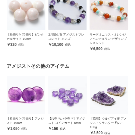
ク
2月誕生石 アメジストブレ
サードオニキス・オレンジ
14KGF製 スターダストビー
【
スレット メンズ
アベンチュリン デザインブ
ズ 4mm
1
レスレット
ト
10,100
350
6,500
アメジストその他のアイテム
ジ
【粒売り/バラ売り】アメジ
【原石】ウルグアイ産 アメ
おうちで楽しくパワースト
自
スト コインカット 6mm
ジストクラスター 約70～
ーン【スターターキット】
【
100g
ブレスレット作りセット
レ
150
3,500
13,500