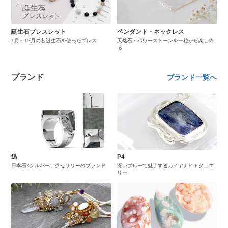
誕生石ブレスレット
ペンダント・ネックレス
1月～12月の各誕生石を使ったブレス
天然石・パワーストーンを一粒から楽しめ
る
ブランド
ブランド一覧へ
迅
P4
日本石×シルバーアクセサリーのブランド
深いブルーで魅了するカイヤナイトジュエ
リー