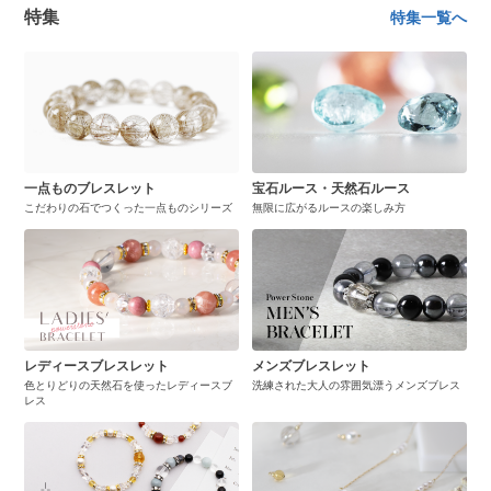
特集
特集一覧へ
一点ものブレスレット
宝石ルース・天然石ルース
こだわりの石でつくった一点ものシリーズ
無限に広がるルースの楽しみ方
レディースブレスレット
メンズブレスレット
色とりどりの天然石を使ったレディースブ
洗練された大人の雰囲気漂うメンズブレス
レス