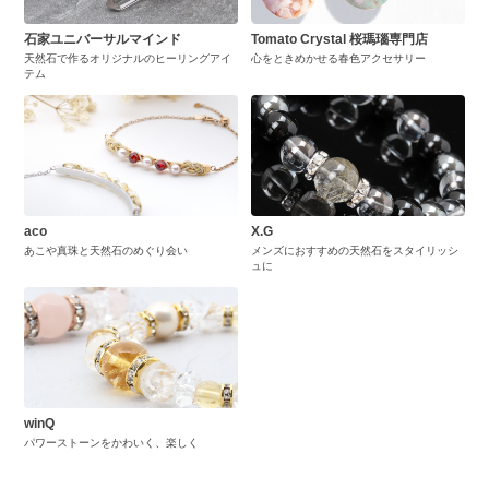
石家ユニバーサルマインド
Tomato Crystal 桜瑪瑙専門店
天然石で作るオリジナルのヒーリングアイ
心をときめかせる春色アクセサリー
テム
aco
X.G
あこや真珠と天然石のめぐり会い
メンズにおすすめの天然石をスタイリッシ
ュに
winQ
パワーストーンをかわいく、楽しく