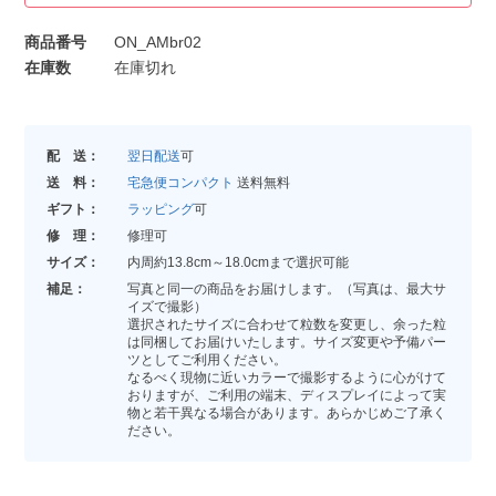
商品番号
ON_AMbr02
在庫数
在庫切れ
配 送：
翌日配送
可
送 料：
宅急便コンパクト
送料無料
ギフト：
ラッピング
可
修 理：
修理可
サイズ：
内周約13.8cm～18.0cmまで選択可能
補足：
写真と同一の商品をお届けします。（写真は、最大サ
イズで撮影）
選択されたサイズに合わせて粒数を変更し、余った粒
は同梱してお届けいたします。サイズ変更や予備パー
ツとしてご利用ください。
なるべく現物に近いカラーで撮影するように心がけて
おりますが、ご利用の端末、ディスプレイによって実
物と若干異なる場合があります。あらかじめご了承く
ださい。