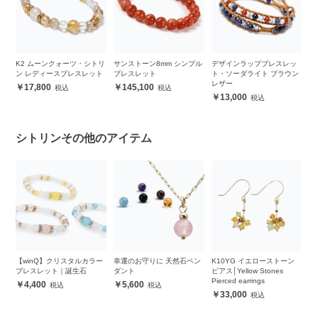
ツ
K2 ムーンクォーツ・シトリ
サンストーン8mm シンプル
デザインラップブレスレッ
厄
ン レディースブレスレット
ブレスレット
ト・ソーダライト ブラウン
ン
レザー
レ
17,800
145,100
13,000
シトリンその他のアイテム
リ
【winQ】クリスタルカラー
幸運のお守りに 天然石ペン
K10YG イエローストーン
大
ブレスレット｜誕生石
ダント
ピアス│Yellow Stones
生
Pierced earrings
4,400
5,600
33,000