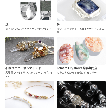
迅
P4
日本石×シルバーアクセサリーのブランド
深いブルーで魅了するカイヤナイトジュエ
リー
石家ユニバーサルマインド
Tomato Crystal 桜瑪瑙専門店
天然石で作るオリジナルのヒーリングアイ
心をときめかせる春色アクセサリー
テム