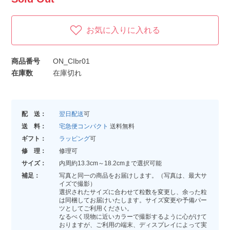
お気に入りに入れる
商品番号
ON_CIbr01
在庫数
在庫切れ
配 送：
翌日配送
可
送 料：
宅急便コンパクト
送料無料
ギフト：
ラッピング
可
修 理：
修理可
サイズ：
内周約13.3cm～18.2cmまで選択可能
補足：
写真と同一の商品をお届けします。（写真は、最大サ
イズで撮影）
選択されたサイズに合わせて粒数を変更し、余った粒
は同梱してお届けいたします。サイズ変更や予備パー
ツとしてご利用ください。
なるべく現物に近いカラーで撮影するように心がけて
おりますが、ご利用の端末、ディスプレイによって実