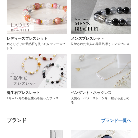
レディースブレスレット
メンズブレスレット
色とりどりの天然石を使ったレディースブ
洗練された大人の雰囲気漂うメンズブレス
レス
誕生石ブレスレット
ペンダント・ネックレス
1月～12月の各誕生石を使ったブレス
天然石・パワーストーンを一粒から楽しめ
る
ブランド
ブランド一覧へ