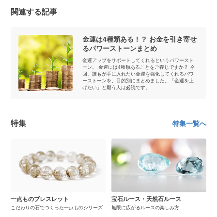
関連する記事
金運は4種類ある！？ お金を引き寄せ
るパワーストーンまとめ
金運アップをサポートしてくれるというパワースト
ーン。 金運には4種類あることをご存じですか？ 今
回、誰もが手に入れたい金運を強化してくれるパワ
ーストーンを、目的別にまとめました。「金運を上
げたい」と願う人は必読です。
特集
特集一覧へ
一点ものブレスレット
宝石ルース・天然石ルース
こだわりの石でつくった一点ものシリーズ
無限に広がるルースの楽しみ方