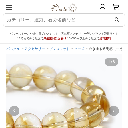
search
パワーストーンや誕生石ブレスレット、天然石アクセサリー等のブランド通販サイト
12時までのご注文で
最短翌日にお届け
10,000円以上のご注文で
送料無料
パスクル
アクセサリー
ブレスレット
ビーズ
透き通る透明感【一点もの
1
/
8