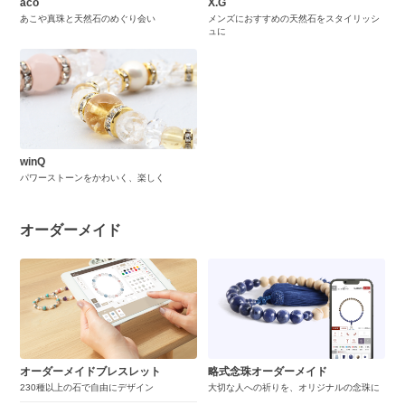
aco
X.G
あこや真珠と天然石のめぐり会い
メンズにおすすめの天然石をスタイリッシ
ュに
winQ
パワーストーンをかわいく、楽しく
オーダーメイド
オーダーメイドブレスレット
略式念珠オーダーメイド
230種以上の石で自由にデザイン
大切な人への祈りを、オリジナルの念珠に