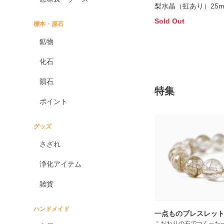
梨水晶（虹あり）25
Sold Out
標本・原石
鉱物
化石
隕石
特集
ポイント
グッズ
さざれ
浄化アイテム
雑貨
ハンドメイド
一点ものブレスレッ
こだわりの石でつくった