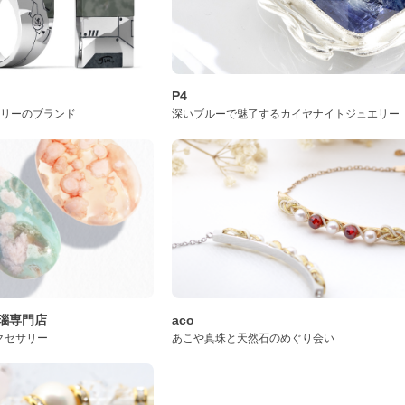
P4
サリーのブランド
深いブルーで魅了するカイヤナイトジュエリー
桜瑪瑙専門店
aco
クセサリー
あこや真珠と天然石のめぐり会い