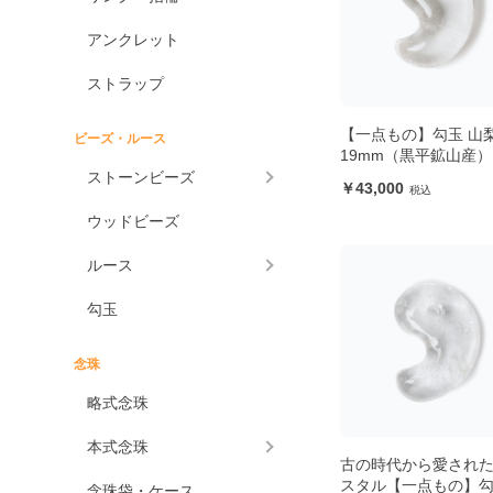
アンクレット
ストラップ
【一点もの】勾玉 山
ビーズ・ルース
19mm（黒平鉱山産）
ストーンビーズ
43,000
ウッドビーズ
ルース
勾玉
念珠
略式念珠
本式念珠
古の時代から愛され
スタル【一点もの】勾
念珠袋・ケース