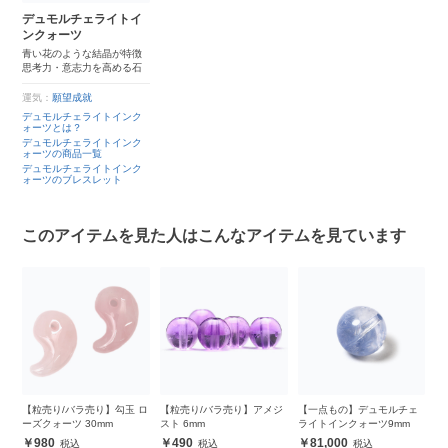
デュモルチェライトイ
ンクォーツ
青い花のような結晶が特徴
思考力・意志力を高める石
運気：
願望成就
デュモルチェライトインク
ォーツとは？
デュモルチェライトインク
ォーツの商品一覧
デュモルチェライトインク
ォーツのブレスレット
このアイテムを見た人はこんなアイテムを見ています
4
【粒売り/バラ売り】勾玉 ロ
【粒売り/バラ売り】アメジ
【一点もの】デュモルチェ
【
ーズクォーツ 30mm
スト 6mm
ライトインクォーツ9mm
ラ
980
490
81,000