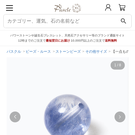
search
パワーストーンや誕生石ブレスレット、天然石アクセサリー等のブランド通販サイト
12時までのご注文で
最短翌日にお届け
10,000円以上のご注文で
送料無料
パスクル
ビーズ・ルース
ストーンビーズ
その他サイズ
【一点もの】
1
/
8