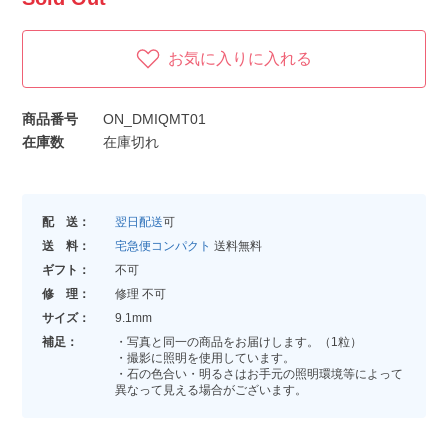
お気に入りに入れる
商品番号
ON_DMIQMT01
在庫数
在庫切れ
配 送：
翌日配送
可
送 料：
宅急便コンパクト
送料無料
ギフト：
不可
修 理：
修理 不可
サイズ：
9.1mm
補足：
・写真と同一の商品をお届けします。（1粒）
・撮影に照明を使用しています。
・石の色合い・明るさはお手元の照明環境等によって
異なって見える場合がございます。