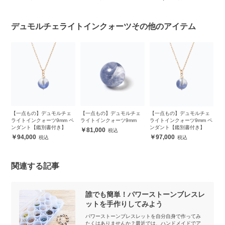
デュモルチェライトインクォーツその他のアイテム
ェ
【一点もの】デュモルチェ
【一点もの】デュモルチェ
【一点もの】デュモルチェ
【
イ
ライトインクォーツ9mm ペ
ライトインクォーツ9mm
ライトインクォーツ9mm ペ
ラ
ンダント【鑑別書付き】
ンダント【鑑別書付き】
81,000
94,000
97,000
関連する記事
誰でも簡単！パワーストーンブレスレ
ットを手作りしてみよう
パワーストーンブレスレットを自分自身で作ってみ
たくはありませんか？最近では、ハンドメイドでア