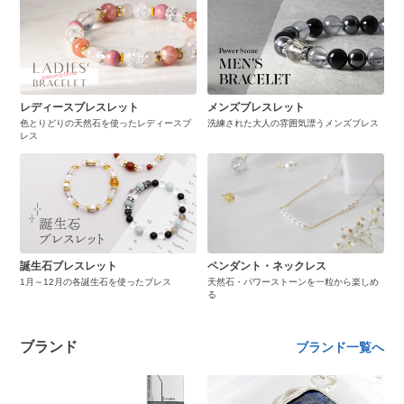
レディースブレスレット
メンズブレスレット
色とりどりの天然石を使ったレディースブ
洗練された大人の雰囲気漂うメンズブレス
レス
誕生石ブレスレット
ペンダント・ネックレス
1月～12月の各誕生石を使ったブレス
天然石・パワーストーンを一粒から楽しめ
る
ブランド
ブランド一覧へ