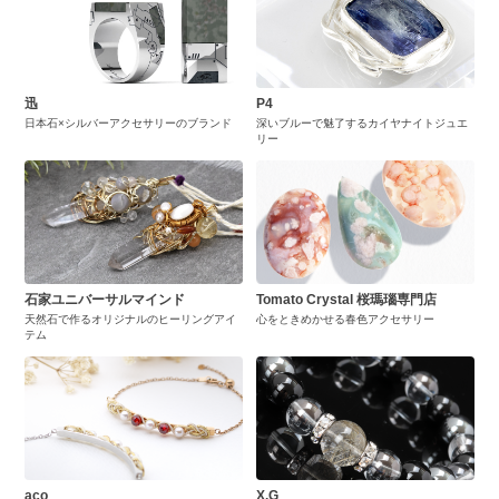
迅
P4
日本石×シルバーアクセサリーのブランド
深いブルーで魅了するカイヤナイトジュエ
リー
石家ユニバーサルマインド
Tomato Crystal 桜瑪瑙専門店
天然石で作るオリジナルのヒーリングアイ
心をときめかせる春色アクセサリー
テム
aco
X.G