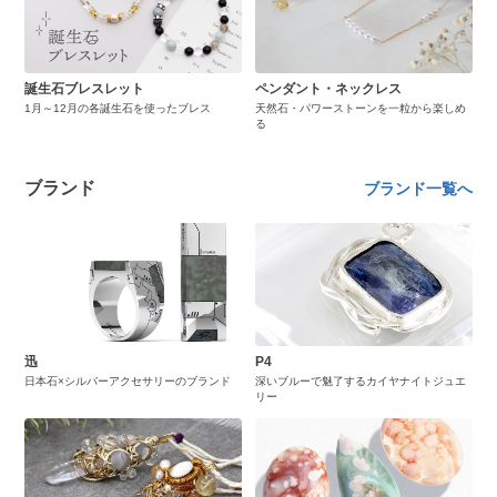
誕生石ブレスレット
ペンダント・ネックレス
1月～12月の各誕生石を使ったブレス
天然石・パワーストーンを一粒から楽しめ
る
ブランド
ブランド一覧へ
迅
P4
日本石×シルバーアクセサリーのブランド
深いブルーで魅了するカイヤナイトジュエ
リー