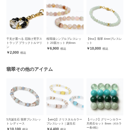
も
干支が選べる 厄除け梵字ス
桜瑪瑙シンプルブレスレッ
【fine】翡翠 4mmブレスレ
透
トラップ ブラックトルマリ
ト 20面カット 約8mm
ット
色
ッ
ン
ク
6,900
10,000
レ
2,000
翡翠その他のアイテム
レ
5月誕生石 翡翠ブレスレッ
【winQ】クリスタルカラー
【パック】グリーンカラー
【
ト レディース
ブレスレット｜誕生石
天然石セット 8mm（4カラ
（
ー各4粒）
10,100
4,400