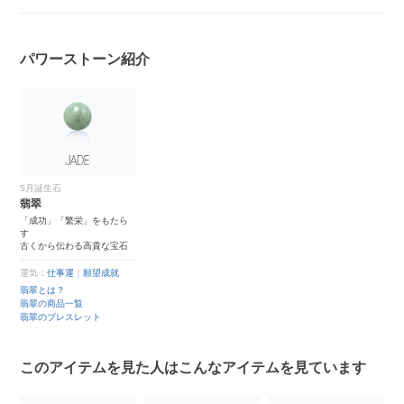
パワーストーン紹介
5月誕生石
翡翠
「成功」「繁栄」をもたら
す
古くから伝わる高貴な宝石
運気：
仕事運
｜
願望成就
翡翠とは？
翡翠の商品一覧
翡翠のブレスレット
このアイテムを見た人はこんなアイテムを見ています