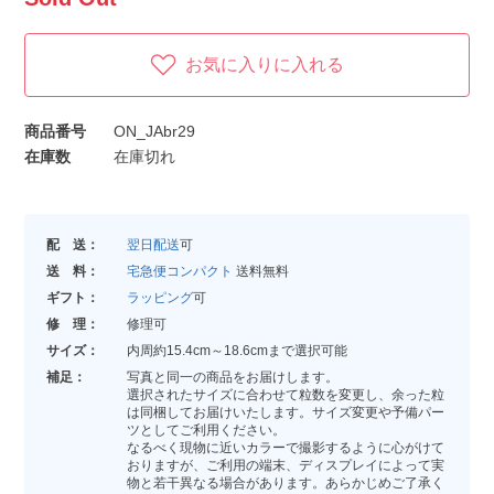
お気に入りに入れる
商品番号
ON_JAbr29
在庫数
在庫切れ
配 送：
翌日配送
可
送 料：
宅急便コンパクト
送料無料
ギフト：
ラッピング
可
修 理：
修理可
サイズ：
内周約15.4cm～18.6cmまで選択可能
補足：
写真と同一の商品をお届けします。
選択されたサイズに合わせて粒数を変更し、余った粒
は同梱してお届けいたします。サイズ変更や予備パー
ツとしてご利用ください。
なるべく現物に近いカラーで撮影するように心がけて
おりますが、ご利用の端末、ディスプレイによって実
物と若干異なる場合があります。あらかじめご了承く