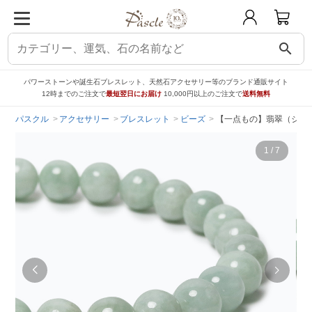
search
パワーストーンや誕生石ブレスレット、天然石アクセサリー等のブランド通販サイト
12時までのご注文で
最短翌日にお届け
10,000円以上のご注文で
送料無料
パスクル
アクセサリー
ブレスレット
ビーズ
【一点もの】翡翠（ジェダ
1
/
7