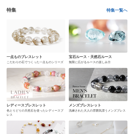
特集
特集一覧へ
一点ものブレスレット
宝石ルース・天然石ルース
こだわりの石でつくった一点ものシリーズ
無限に広がるルースの楽しみ方
レディースブレスレット
メンズブレスレット
色とりどりの天然石を使ったレディースブ
洗練された大人の雰囲気漂うメンズブレス
レス