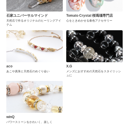
石家ユニバーサルマインド
Tomato Crystal 桜瑪瑙専門店
天然石で作るオリジナルのヒーリングアイ
心をときめかせる春色アクセサリー
テム
aco
X.G
あこや真珠と天然石のめぐり会い
メンズにおすすめの天然石をスタイリッシ
ュに
winQ
パワーストーンをかわいく、楽しく