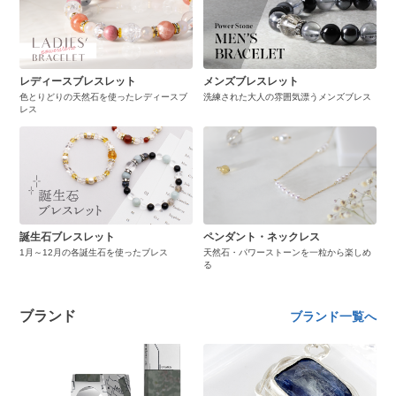
レディースブレスレット
メンズブレスレット
色とりどりの天然石を使ったレディースブ
洗練された大人の雰囲気漂うメンズブレス
レス
誕生石ブレスレット
ペンダント・ネックレス
1月～12月の各誕生石を使ったブレス
天然石・パワーストーンを一粒から楽しめ
る
ブランド
ブランド一覧へ