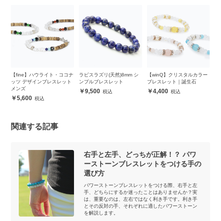
リブ
【fine】ハウライト・ココナ
ラピスラズリ(天然)8mm シ
【winQ】クリスタルカラー
ラ
ッツ デザインブレスレット
ンプルブレスレット
ブレスレット｜誕生石
ピ
メンズ
レ
9,500
4,400
5,600
関連する記事
右手と左手、どっちが正解！？ パワ
ーストーンブレスレットをつける手の
選び方
パワーストーンブレスレットをつける際、右手と左
手、どちらにするか迷ったことはありませんか？実
は、重要なのは、左右ではなく利き手です。利き手
とその反対の手、それぞれに適したパワーストーン
を解説します。