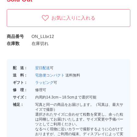
お気に入りに入れる
商品番号
ON_LLbr12
在庫数
在庫切れ
配 送：
翌日配送
可
送 料：
宅急便コンパクト
送料無料
ギフト：
ラッピング
可
修 理：
修理可
サイズ：
内周約14.3cm～18.5cmまで選択可能
補足：
写真と同一の商品をお届けします。（写真は、最大サ
イズで撮影）
選択されたサイズに合わせて粒数を変更し、余った粒
は同梱してお届けいたします。サイズ変更や予備パー
ツとしてご利用ください。
なるべく現物に近いカラーで撮影するように心がけて
おりますが、ご利用の端末、ディスプレイによって実