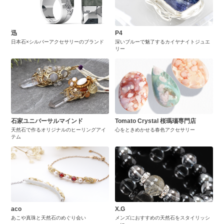
迅
P4
日本石×シルバーアクセサリーのブランド
深いブルーで魅了するカイヤナイトジュエ
リー
石家ユニバーサルマインド
Tomato Crystal 桜瑪瑙専門店
天然石で作るオリジナルのヒーリングアイ
心をときめかせる春色アクセサリー
テム
aco
X.G
あこや真珠と天然石のめぐり会い
メンズにおすすめの天然石をスタイリッシ