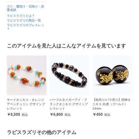
運気：
魔除け・厄除け
｜
恋
愛成就
ラピスラズリとは？
ラピスラズリの商品一覧
ラピスラズリのブレスレッ
ト
このアイテムを見た人はこんなアイテムを見ています
レ
サードオニキス・オレンジ
パープルタイガーアイ・ブ
【粒売り/バラ売り】四神オ
【
アベンチュリン デザインブ
ラックオニキス デザインブ
ニキス 白虎（ゴールド）
ァ
レスレット
レスレット
14mm
6,500
6,800
450
ラピスラズリその他のアイテム