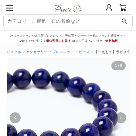
search
パワーストーンや誕生石ブレスレット、天然石アクセサリー等のブランド通販サイト
12時までのご注文で
最短翌日にお届け
10,000円以上のご注文で
送料無料
パスクル
アクセサリー
ブレスレット
ビーズ
【一点もの】ラピスラズリ
1
/
6