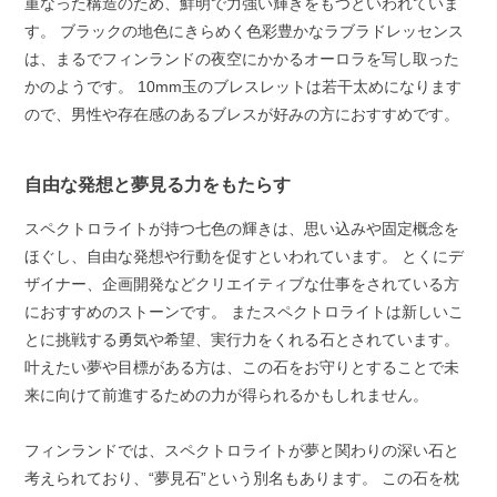
重なった構造のため、鮮明で力強い輝きをもつといわれていま
す。 ブラックの地色にきらめく色彩豊かなラブラドレッセンス
は、まるでフィンランドの夜空にかかるオーロラを写し取った
かのようです。 10mm玉のブレスレットは若干太めになります
ので、男性や存在感のあるブレスが好みの方におすすめです。
自由な発想と夢見る力をもたらす
スペクトロライトが持つ七色の輝きは、思い込みや固定概念を
ほぐし、自由な発想や行動を促すといわれています。 とくにデ
ザイナー、企画開発などクリエイティブな仕事をされている方
におすすめのストーンです。 またスペクトロライトは新しいこ
とに挑戦する勇気や希望、実行力をくれる石とされています。
叶えたい夢や目標がある方は、この石をお守りとすることで未
来に向けて前進するための力が得られるかもしれません。
フィンランドでは、スペクトロライトが夢と関わりの深い石と
考えられており、“夢見石”という別名もあります。 この石を枕