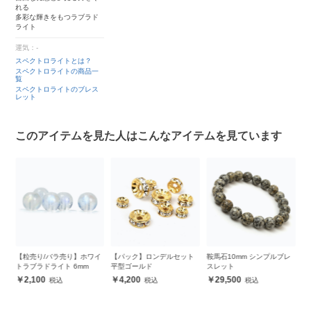
れる
多彩な輝きをもつラブラド
ライト
運気：-
スペクトロライトとは？
スペクトロライトの商品一
覧
スペクトロライトのブレス
レット
このアイテムを見た人はこんなアイテムを見ています
い
【粒売り/バラ売り】ホワイ
【パック】ロンデルセット
鞍馬石10mm シンプルブレ
【
ト
トラブラドライト 6mm
平型ゴールド
スレット
ク
ブ
2,100
4,200
29,500