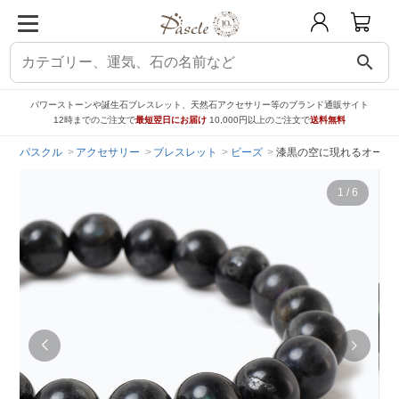
search
パワーストーンや誕生石ブレスレット、天然石アクセサリー等のブランド通販サイト
12時までのご注文で
最短翌日にお届け
10,000円以上のご注文で
送料無料
パスクル
アクセサリー
ブレスレット
ビーズ
漆黒の空に現れるオーロラ
1
/
6