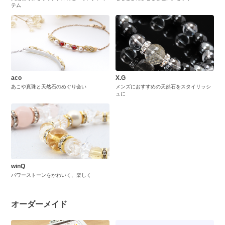
テム
aco
X.G
あこや真珠と天然石のめぐり会い
メンズにおすすめの天然石をスタイリッシ
ュに
winQ
パワーストーンをかわいく、楽しく
オーダーメイド