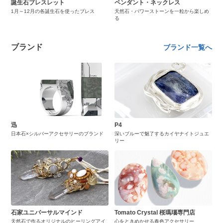
誕生石ブレスレット
ペンダント・ネックレス
1月～12月の各誕生石を使ったブレス
天然石・パワーストーンを一粒から楽しめ
る
ブランド
ブランド一覧へ
迅
P4
日本石×シルバーアクセサリーのブランド
深いブルーで魅了するカイヤナイトジュエ
リー
石家ユニバーサルマインド
Tomato Crystal 桜瑪瑙専門店
天然石で作るオリジナルのヒーリングアイ
心をときめかせる春色アクセサリー