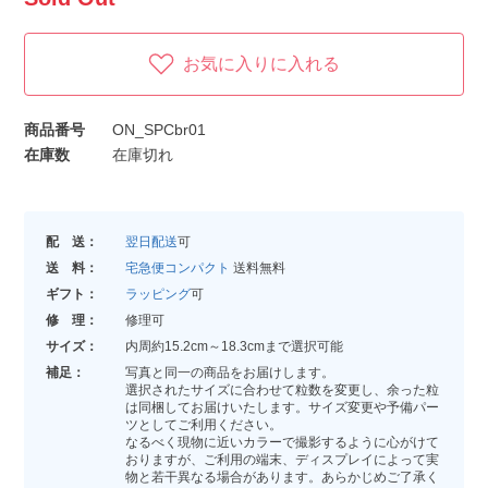
お気に入りに入れる
商品番号
ON_SPCbr01
在庫数
在庫切れ
配 送：
翌日配送
可
送 料：
宅急便コンパクト
送料無料
ギフト：
ラッピング
可
修 理：
修理可
サイズ：
内周約15.2cm～18.3cmまで選択可能
補足：
写真と同一の商品をお届けします。
選択されたサイズに合わせて粒数を変更し、余った粒
は同梱してお届けいたします。サイズ変更や予備パー
ツとしてご利用ください。
なるべく現物に近いカラーで撮影するように心がけて
おりますが、ご利用の端末、ディスプレイによって実
物と若干異なる場合があります。あらかじめご了承く