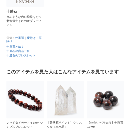
十勝石
炎のような赤い模様をもつ
北海道生まれのオブシディ
アン
運気：
仕事運
｜
魔除け・厄
除け
十勝石とは？
十勝石の商品一覧
十勝石のブレスレット
このアイテムを見た人はこんなアイテムを見ています
レッドタイガーアイ8mm シ
【天然石ポイント】クリス
【粒売り/バラ売り】十勝石
【
ッ
ンプルブレスレット
タル（本水晶）
10mm
ラ