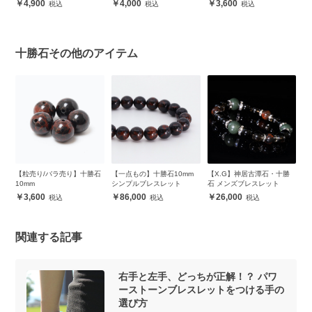
4,900
4,000
3,600
十勝石その他のアイテム
【粒売り/バラ売り】十勝石
【一点もの】十勝石10mm
【X.G】神居古潭石・十勝
10mm
シンプルブレスレット
石 メンズブレスレット
3,600
86,000
26,000
関連する記事
右手と左手、どっちが正解！？ パワ
ーストーンブレスレットをつける手の
選び方