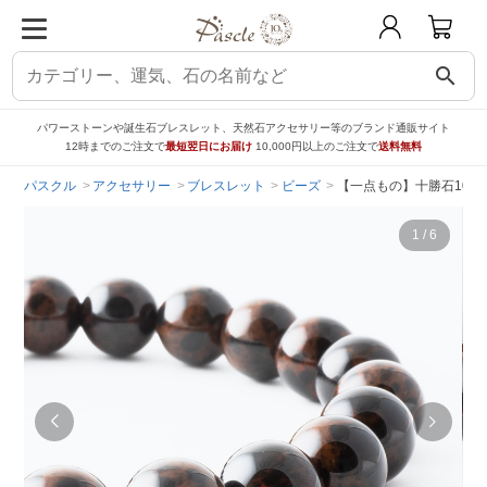
search
パワーストーンや誕生石ブレスレット、天然石アクセサリー等のブランド通販サイト
12時までのご注文で
最短翌日にお届け
10,000円以上のご注文で
送料無料
パスクル
アクセサリー
ブレスレット
ビーズ
【一点もの】十勝石10m
1
/
6