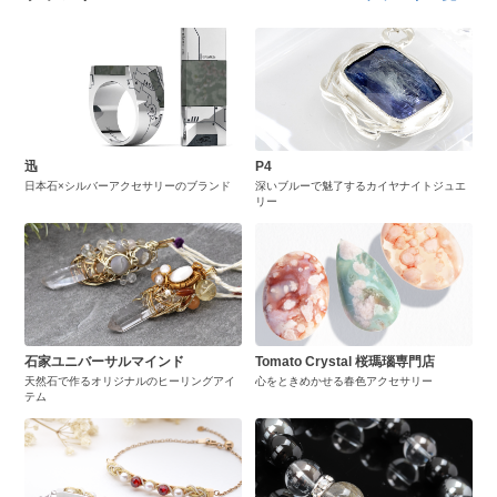
迅
P4
日本石×シルバーアクセサリーのブランド
深いブルーで魅了するカイヤナイトジュエ
リー
石家ユニバーサルマインド
Tomato Crystal 桜瑪瑙専門店
天然石で作るオリジナルのヒーリングアイ
心をときめかせる春色アクセサリー
テム