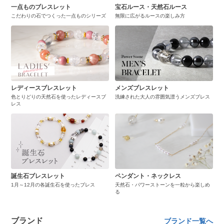
一点ものブレスレット
宝石ルース・天然石ルース
こだわりの石でつくった一点ものシリーズ
無限に広がるルースの楽しみ方
レディースブレスレット
メンズブレスレット
色とりどりの天然石を使ったレディースブ
洗練された大人の雰囲気漂うメンズブレス
レス
誕生石ブレスレット
ペンダント・ネックレス
1月～12月の各誕生石を使ったブレス
天然石・パワーストーンを一粒から楽しめ
る
ブランド
ブランド一覧へ