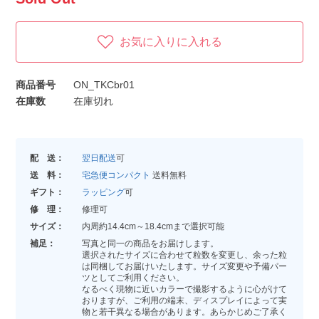
お気に入りに入れる
商品番号
ON_TKCbr01
在庫数
在庫切れ
配 送：
翌日配送
可
送 料：
宅急便コンパクト
送料無料
ギフト：
ラッピング
可
修 理：
修理可
サイズ：
内周約14.4cm～18.4cmまで選択可能
補足：
写真と同一の商品をお届けします。
選択されたサイズに合わせて粒数を変更し、余った粒
は同梱してお届けいたします。サイズ変更や予備パー
ツとしてご利用ください。
なるべく現物に近いカラーで撮影するように心がけて
おりますが、ご利用の端末、ディスプレイによって実
物と若干異なる場合があります。あらかじめご了承く