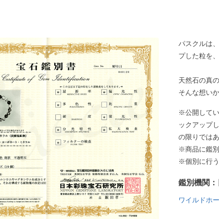
パスクルは
プした粒を
天然石の真
そんな想い
※公開して
ックアップ
の限りでは
※商品に鑑
※個別に行
鑑別機関：
ワイルドホ