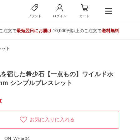
ブランド
ログイン
カート
のご注文で
最短翌日にお届け
10,000円以上のご注文で
送料無料
レット
色を宿した希少石【一点もの】ワイルドホ
0mm シンプルブレスレット
t
お気に入りに入れる
ON_WHbr04