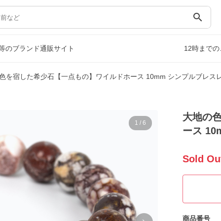
search
等のブランド通販サイト
12時まで
色を宿した希少石【一点もの】ワイルドホース 10mm シンプルブレス
大地の
1
/
6
ース 1
Sold Ou
商品番号