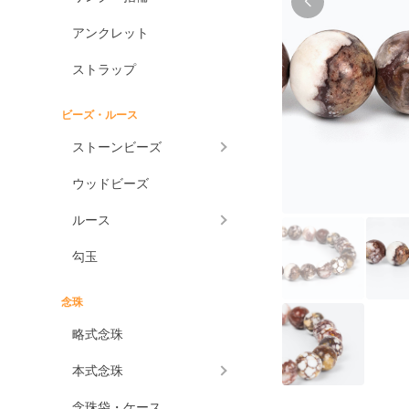
アンクレット
ストラップ
ビーズ・ルース
ストーンビーズ
ウッドビーズ
ルース
勾玉
念珠
略式念珠
本式念珠
念珠袋・ケース