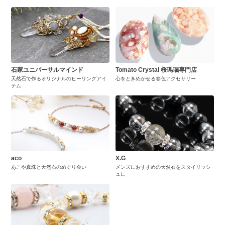
石家ユニバーサルマインド
Tomato Crystal 桜瑪瑙専門店
天然石で作るオリジナルのヒーリングアイ
心をときめかせる春色アクセサリー
テム
aco
X.G
あこや真珠と天然石のめぐり会い
メンズにおすすめの天然石をスタイリッシ
ュに