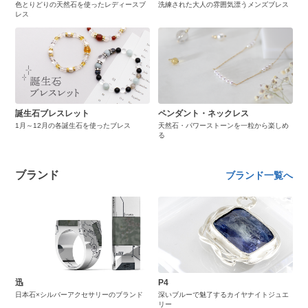
色とりどりの天然石を使ったレディースブ
洗練された大人の雰囲気漂うメンズブレス
レス
誕生石ブレスレット
ペンダント・ネックレス
1月～12月の各誕生石を使ったブレス
天然石・パワーストーンを一粒から楽しめ
る
ブランド
ブランド一覧へ
迅
P4
日本石×シルバーアクセサリーのブランド
深いブルーで魅了するカイヤナイトジュエ
リー