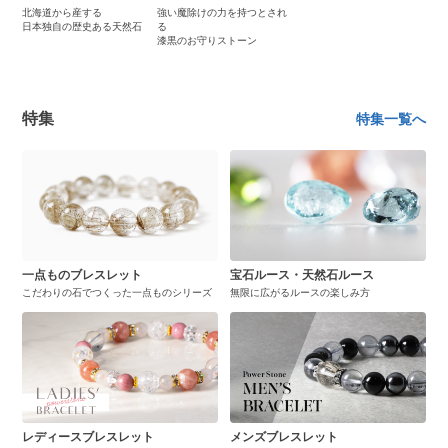
北海道から産する
強い魔除けの力を持つとされ
日本独自の歴史ある天然石
る
漆黒のお守りストーン
特集
特集一覧へ
一点ものブレスレット
宝石ルース・天然石ルース
こだわりの石でつくった一点ものシリーズ
無限に広がるルースの楽しみ方
レディースブレスレット
メンズブレスレット