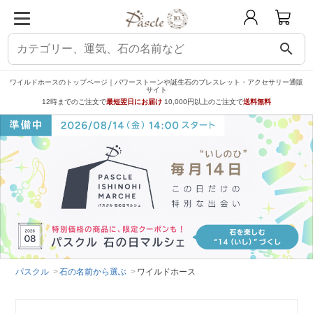
search
ワイルドホースのトップページ｜パワーストーンや誕生石のブレスレット・アクセサリー通販
サイト
12時までのご注文で
最短翌日にお届け
10,000円以上のご注文で
送料無料
パスクル
石の名前から選ぶ
ワイルドホース