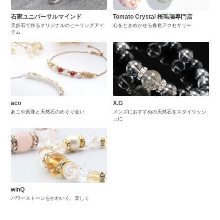
石家ユニバーサルマインド
Tomato Crystal 桜瑪瑙専門店
天然石で作るオリジナルのヒーリングアイ
心をときめかせる春色アクセサリー
テム
aco
X.G
あこや真珠と天然石のめぐり会い
メンズにおすすめの天然石をスタイリッシ
ュに
winQ
パワーストーンをかわいく、楽しく