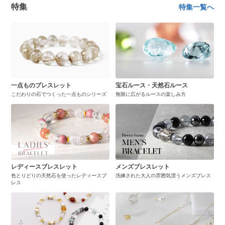
特集
特集一覧へ
一点ものブレスレット
宝石ルース・天然石ルース
こだわりの石でつくった一点ものシリーズ
無限に広がるルースの楽しみ方
レディースブレスレット
メンズブレスレット
色とりどりの天然石を使ったレディースブ
洗練された大人の雰囲気漂うメンズブレス
レス