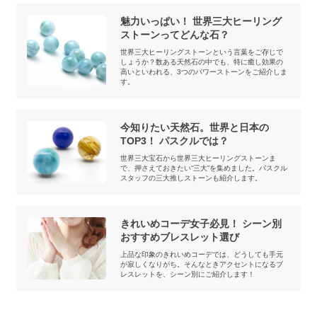
魅力いっぱい！ 世界三大ヒーリング
ストーンってどんな石？
世界三大ヒーリングストーンという言葉をご存じで
しょうか？数ある天然石の中でも、特に癒し効果の
高いといわれる、3つのパワーストーンをご紹介しま
す。
今知りたい天然石。世界と日本の
TOP3！ パスクルでは？
世界三大宝石から世界三大ヒーリングストーンま
で、押さえておきたい“三大”を集めました。パスクル
スタッフの三大推しストーンも紹介します。
きれいめコーデ女子必見！ シーン別
おすすめブレスレット選び
上品な印象のきれいめコーデでは、どうしても手元
が寂しくなりがち。そんなときアクセントになるブ
レスレットを、シーン別にご紹介します！