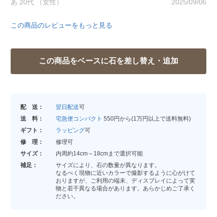
あ 20代 （女性）
2025/09/06
この商品のレビューをもっと見る
配 送：
翌日配送
可
送 料：
宅急便コンパクト
550円から(1万円以上で送料無料)
ギフト：
ラッピング
可
修 理：
修理可
サイズ：
内周約14cm～18cmまで選択可能
補足：
サイズにより、石の数量が異なります。
なるべく現物に近いカラーで撮影するように心がけて
おりますが、ご利用の端末、ディスプレイによって実
物と若干異なる場合があります。あらかじめご了承く
ださい。