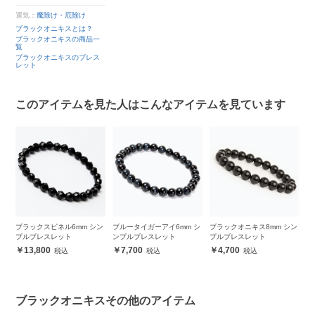
運気：
魔除け・厄除け
ブラックオニキスとは？
ブラックオニキスの商品一
覧
ブラックオニキスのブレス
レット
このアイテムを見た人はこんなアイテムを見ています
ス
ブラックスピネル6mm シン
ブルータイガーアイ6mm シ
ブラックオニキス8mm シン
ブ
プルブレスレット
ンプルブレスレット
プルブレスレット
ッ
レ
13,800
7,700
4,700
ブラックオニキスその他のアイテム