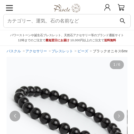
search
パワーストーンや誕生石ブレスレット、天然石アクセサリー等のブランド通販サイト
12時までのご注文で
最短翌日にお届け
10,000円以上のご注文で
送料無料
パスクル
アクセサリー
ブレスレット
ビーズ
ブラックオニキス6mm 
1
/
6