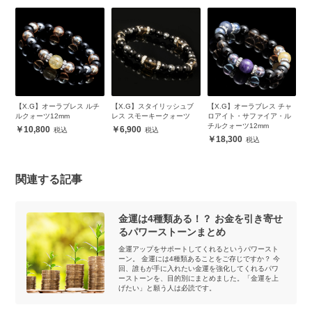
・
【X.G】オーラブレス ルチ
【X.G】スタイリッシュブ
【X.G】オーラブレス チャ
【
ン
ルクォーツ12mm
レス スモーキークォーツ
ロアイト・サファイア・ル
バ
チルクォーツ12mm
10,800
6,900
18,300
関連する記事
金運は4種類ある！？ お金を引き寄せ
るパワーストーンまとめ
金運アップをサポートしてくれるというパワースト
ーン。 金運には4種類あることをご存じですか？ 今
回、誰もが手に入れたい金運を強化してくれるパワ
ーストーンを、目的別にまとめました。「金運を上
げたい」と願う人は必読です。