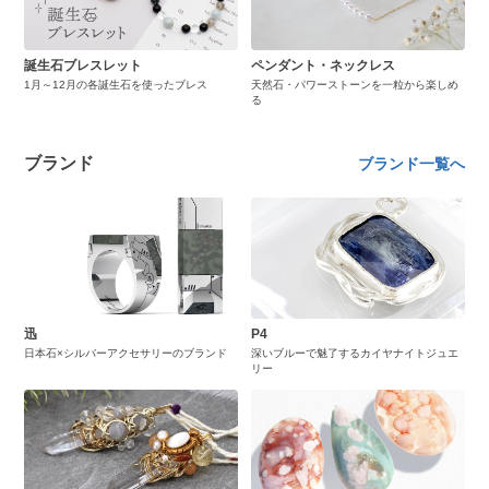
誕生石ブレスレット
ペンダント・ネックレス
1月～12月の各誕生石を使ったブレス
天然石・パワーストーンを一粒から楽しめ
る
ブランド
ブランド一覧へ
迅
P4
日本石×シルバーアクセサリーのブランド
深いブルーで魅了するカイヤナイトジュエ
リー