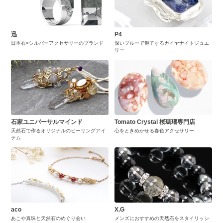
迅
P4
日本石×シルバーアクセサリーのブランド
深いブルーで魅了するカイヤナイトジュエ
リー
石家ユニバーサルマインド
Tomato Crystal 桜瑪瑙専門店
天然石で作るオリジナルのヒーリングアイ
心をときめかせる春色アクセサリー
テム
aco
X.G
あこや真珠と天然石のめぐり会い
メンズにおすすめの天然石をスタイリッシ