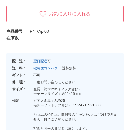
お気に入りに入れる
商品番号
P4-KYpi03
在庫数
1
配 送：
翌日配送
可
送 料：
宅急便コンパクト
送料無料
ギフト：
不可
修 理：
一度お問い合わせください
サイズ：
全長：約28mm（フック含む）
モチーフサイズ：約11×16mm
補足：
ピアス金具：SV925
モチーフ（トップ部分）：SV950+SV1000
※商品の特性上、開封後のキャンセルはお受けできま
せん。何卒ご了承ください。
写真と同一の商品をお届けします。