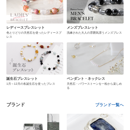
レディースブレスレット
メンズブレスレット
色とりどりの天然石を使ったレディースブ
洗練された大人の雰囲気漂うメンズブレス
レス
誕生石ブレスレット
ペンダント・ネックレス
1月～12月の各誕生石を使ったブレス
天然石・パワーストーンを一粒から楽しめ
る
ブランド
ブランド一覧へ