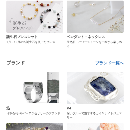
誕生石ブレスレット
ペンダント・ネックレス
1月～12月の各誕生石を使ったブレス
天然石・パワーストーンを一粒から楽しめ
る
ブランド
ブランド一覧へ
迅
P4
日本石×シルバーアクセサリーのブランド
深いブルーで魅了するカイヤナイトジュエ
リー