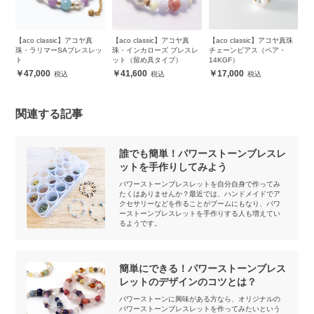
【aco classic】アコヤ真
【aco classic】アコヤ真
【aco classic】アコヤ真珠
【
ト
珠・ラリマーSAブレスレッ
珠・インカローズ ブレスレ
チェーンピアス（ペア・
8
ト
ット（留め具タイプ）
14KGF）
ト
47,000
41,600
17,000
関連する記事
誰でも簡単！パワーストーンブレスレ
ットを手作りしてみよう
パワーストーンブレスレットを自分自身で作ってみ
たくはありませんか？最近では、ハンドメイドでア
クセサリーなどを作ることがブームにもなり、パワ
ーストーンブレスレットを手作りする人も増えてい
るようです。
簡単にできる！パワーストーンブレス
レットのデザインのコツとは？
パワーストーンに興味がある方なら、オリジナルの
パワーストーンブレスレットを作ってみたいという