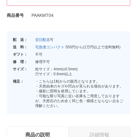
商品番号
PAAKMT04
配 送：
翌日配送
可
送 料：
宅急便コンパクト
550円から(1万円以上で送料無料)
ギフト：
不可
修 理：
修理不可
サイズ：
粒サイズ：4mm(±0.5mm)
穴サイズ：0.6mm以上
補足：
・こちらは1粒からの販売となります。
・天然由来のキズや凹みが見られる場合があります。
・撮影に照明を使用しています。
・可能な限り写真に近い在庫をご用意しております
が、天然石のため全く同じ色・模様とならない点をご
理解ください。
商品の説明
詳細情報