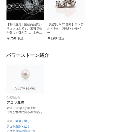
【制作道具】国産高品質シ
【粒売り/バラ売り】ロンデ
リコンゴムです。透明で石
ル 4.8mm（平型・シルバ
が美しく引き立ち、丈夫で
ー）
安心
750
190
パワーストーン紹介
6月誕生石
アコヤ真珠
光沢、色合いが最上級
日本が世界に誇る海の宝石
運気：
健康
｜
癒し
アコヤ真珠とは？
アコヤ真珠の商品一覧