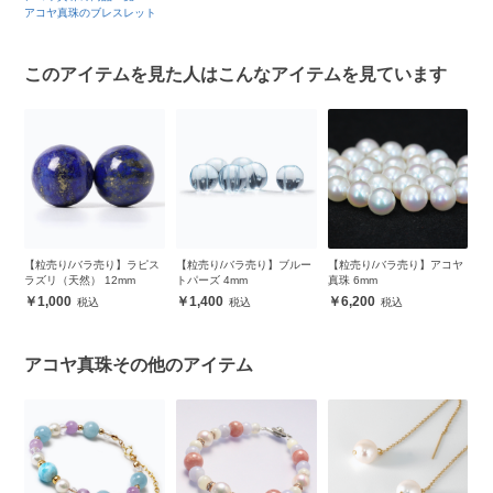
アコヤ真珠のブレスレット
このアイテムを見た人はこんなアイテムを見ています
ー
【粒売り/バラ売り】ラピス
【粒売り/バラ売り】ブルー
【粒売り/バラ売り】アコヤ
【
ラズリ（天然） 12mm
トパーズ 4mm
真珠 6mm
真
1,000
1,400
6,200
アコヤ真珠その他のアイテム