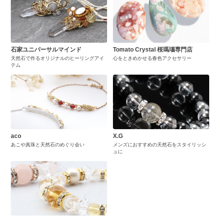
石家ユニバーサルマインド
Tomato Crystal 桜瑪瑙専門店
天然石で作るオリジナルのヒーリングアイ
心をときめかせる春色アクセサリー
テム
aco
X.G
あこや真珠と天然石のめぐり会い
メンズにおすすめの天然石をスタイリッシ
ュに