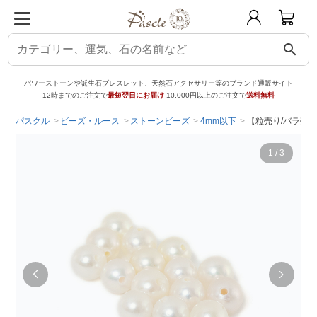
search
パワーストーンや誕生石ブレスレット、天然石アクセサリー等のブランド通販サイト
12時までのご注文で
最短翌日にお届け
10,000円以上のご注文で
送料無料
パスクル
ビーズ・ルース
ストーンビーズ
4mm以下
【粒売り/バラ売り
1
/
3