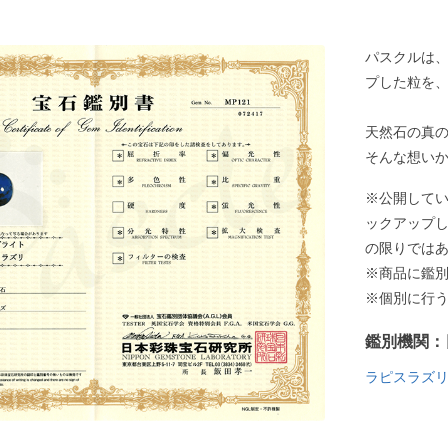
パスクルは
プした粒を
天然石の真
そんな想い
※公開して
ックアップ
の限りでは
※商品に鑑
※個別に行
鑑別機関：
ラピスラズ