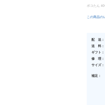
ポコたん 4
この商品の
配 送：
送 料：
ギフト：
修 理：
サイズ：
補足：