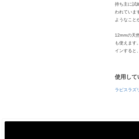
持ち主に試
われていま
ようなこと
12mmの
も使えます
インすると
使用して
ラピスラズ