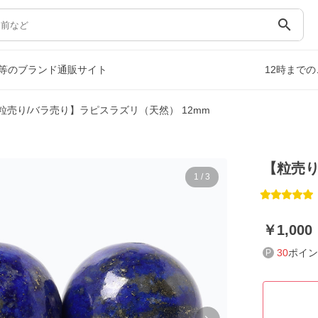
search
等のブランド通販サイト
12時まで
粒売り/バラ売り】ラピスラズリ（天然） 12mm
【粒売り
1
/
3
1,000
30
ポイン