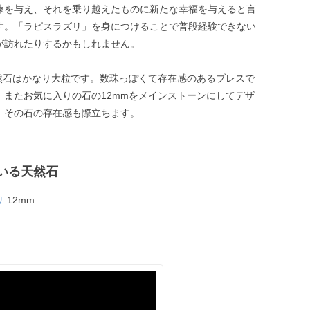
練を与え、それを乗り越えたものに新たな幸福を与えると言
す。「ラピスラズリ」を身につけることで普段経験できない
が訪れたりするかもしれません。
天然石はかなり大粒です。数珠っぽくて存在感のあるブレスで
。またお気に入りの石の12mmをメインストーンにしてデザ
、その石の存在感も際立ちます。
いる天然石
リ
12mm