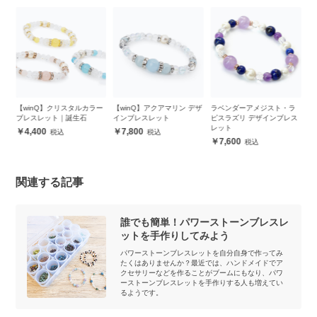
デ
【winQ】クリスタルカラー
【winQ】アクアマリン デザ
ラベンダーアメジスト・ラ
ピ
ブレスレット｜誕生石
インブレスレット
ピスラズリ デザインブレス
イ
レット
4,400
7,800
7,600
関連する記事
誰でも簡単！パワーストーンブレスレ
ットを手作りしてみよう
パワーストーンブレスレットを自分自身で作ってみ
たくはありませんか？最近では、ハンドメイドでア
クセサリーなどを作ることがブームにもなり、パワ
ーストーンブレスレットを手作りする人も増えてい
るようです。