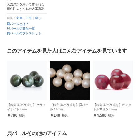
天然貝殻を用いて作られた
耐久性にすぐれた人工真珠
運気：
安産・子宝
｜
癒し
貝パールとは？
貝パールの商品一覧
貝パールのブレスレット
このアイテムを見た人はこんなアイテムを見ています
ー
【粒売り/バラ売り】セラフ
【粒売り/バラ売り】貝パー
【粒売り/バラ売り】ピンク
【
ィナイト 8mm
ル 10mm
トルマリン 8mm
ル
790
140
4,500
貝パールその他のアイテム