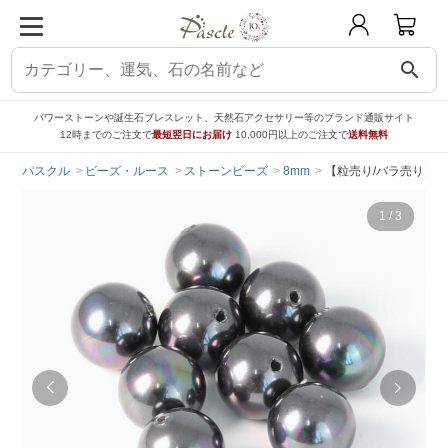
search
パワーストーンや誕生石ブレスレット、天然石アクセサリー等のブランド通販サイト
12時までのご注文で
最短翌日にお届け
10,000円以上のご注文で
送料無料
パスクル
ビーズ・ルース
ストーンビーズ
8mm
【粒売り/バラ売り】ブ
1
/
3