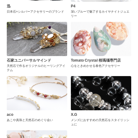
迅
P4
日本石×シルバーアクセサリーのブランド
深いブルーで魅了するカイヤナイトジュエ
リー
石家ユニバーサルマインド
Tomato Crystal 桜瑪瑙専門店
天然石で作るオリジナルのヒーリングアイ
心をときめかせる春色アクセサリー
テム
aco
X.G
あこや真珠と天然石のめぐり会い
メンズにおすすめの天然石をスタイリッシ
ュに