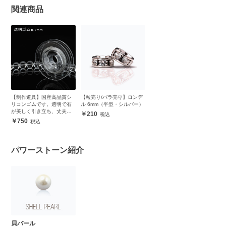
関連商品
【制作道具】国産高品質シ
【粒売り/バラ売り】ロンデ
リコンゴムです。透明で石
ル 6mm（平型・シルバー）
が美しく引き立ち、丈夫で
210
安心
750
パワーストーン紹介
貝パール