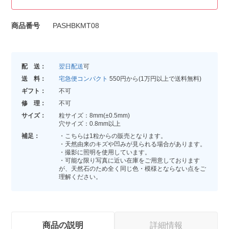
商品番号
PASHBKMT08
配 送：
翌日配送
可
送 料：
宅急便コンパクト
550円から(1万円以上で送料無料)
ギフト：
不可
修 理：
不可
サイズ：
粒サイズ：8mm(±0.5mm)
穴サイズ：0.8mm以上
補足：
・こちらは1粒からの販売となります。
・天然由来のキズや凹みが見られる場合があります。
・撮影に照明を使用しています。
・可能な限り写真に近い在庫をご用意しております
が、天然石のため全く同じ色・模様とならない点をご
理解ください。
商品の説明
詳細情報