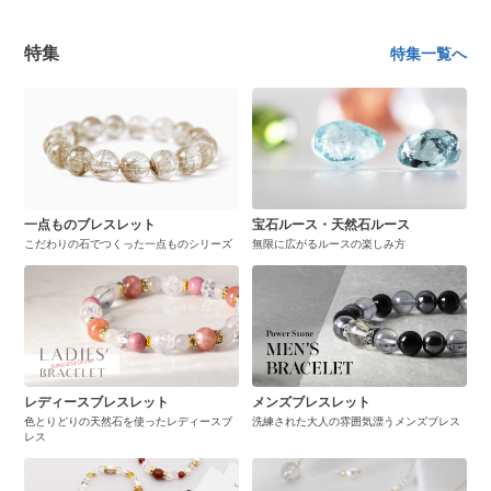
特集
特集一覧へ
一点ものブレスレット
宝石ルース・天然石ルース
こだわりの石でつくった一点ものシリーズ
無限に広がるルースの楽しみ方
レディースブレスレット
メンズブレスレット
色とりどりの天然石を使ったレディースブ
洗練された大人の雰囲気漂うメンズブレス
レス