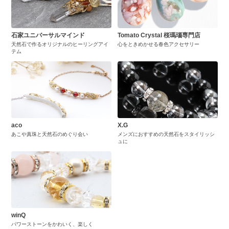
石家ユニバーサルマインド
Tomato Crystal 桜瑪瑙専門店
天然石で作るオリジナルのヒーリングアイ
心をときめかせる春色アクセサリー
テム
aco
X.G
あこや真珠と天然石のめぐり会い
メンズにおすすめの天然石をスタイリッシ
ュに
winQ
パワーストーンをかわいく、楽しく