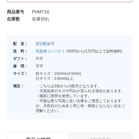
商品番号
PHMT10
在庫数
在庫切れ
配 送：
翌日配送
可
送 料：
宅急便コンパクト
550円から(1万円以上で送料無料)
ギフト：
不可
修 理：
不可
サイズ：
粒サイズ：10mm(±0.5mm)
穴サイズ：0.8mm以上
補足：
・こちらは1粒からの販売となります。
・天然由来のキズや凹みが見られる場合があります。
・撮影に照明を使用しています。
・可能な限り写真に近い在庫をご用意しております
が、天然石のため全く同じ色・模様とならない点をご
理解ください。