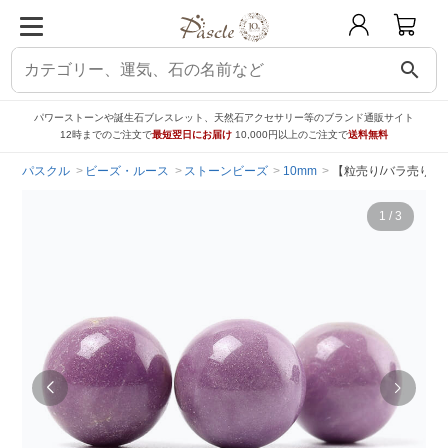
search
パワーストーンや誕生石ブレスレット、天然石アクセサリー等のブランド通販サイト
12時までのご注文で
最短翌日にお届け
10,000円以上のご注文で
送料無料
パスクル
ビーズ・ルース
ストーンビーズ
10mm
【粒売り/バラ売り】
1
/
3