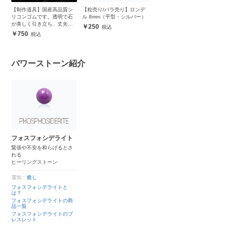
【制作道具】国産高品質シ
【粒売り/バラ売り】ロンデ
リコンゴムです。透明で石
ル 8mm（平型・シルバー）
が美しく引き立ち、丈夫で
250
安心
750
パワーストーン紹介
フォスフォシデライト
緊張や不安を和らげるとさ
れる
ヒーリングストーン
運気：
癒し
フォスフォシデライトと
は？
フォスフォシデライトの商
品一覧
フォスフォシデライトのブ
レスレット