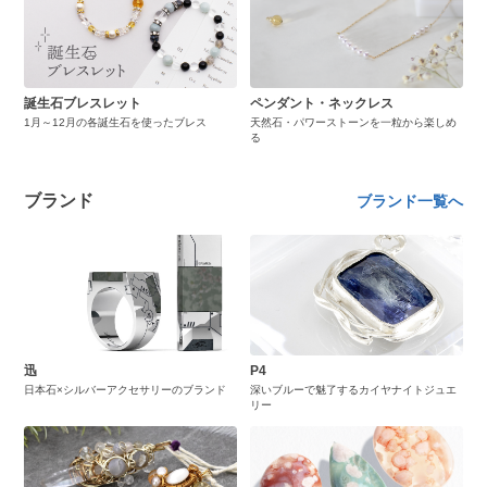
誕生石ブレスレット
ペンダント・ネックレス
1月～12月の各誕生石を使ったブレス
天然石・パワーストーンを一粒から楽しめ
る
ブランド
ブランド一覧へ
迅
P4
日本石×シルバーアクセサリーのブランド
深いブルーで魅了するカイヤナイトジュエ
リー