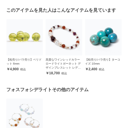
このアイテムを見た人はこんなアイテムを見ています
ツ
【粒売り/バラ売り】ペリド
高貴なワインレッドカラー
【粒売り/バラ売り】ターコ
お
ット 6mm
ロードライトガーネット デ
イズ 10mm
ー
ザインブレスレット レディ
ブ
4,900
2,400
ース
18,700
フォスフォシデライトその他のアイテム