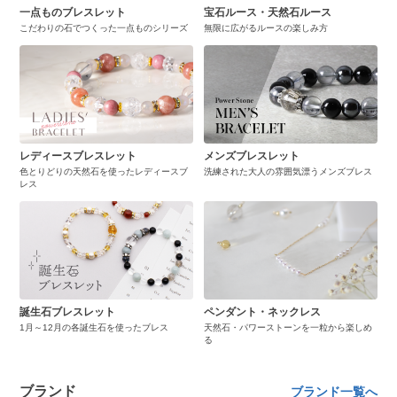
一点ものブレスレット
宝石ルース・天然石ルース
こだわりの石でつくった一点ものシリーズ
無限に広がるルースの楽しみ方
レディースブレスレット
メンズブレスレット
色とりどりの天然石を使ったレディースブ
洗練された大人の雰囲気漂うメンズブレス
レス
誕生石ブレスレット
ペンダント・ネックレス
1月～12月の各誕生石を使ったブレス
天然石・パワーストーンを一粒から楽しめ
る
ブランド
ブランド一覧へ