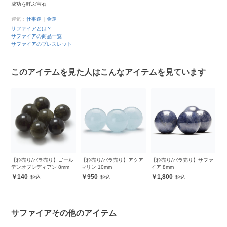
成功を呼ぶ宝石
運気：
仕事運
｜
金運
サファイアとは？
サファイアの商品一覧
サファイアのブレスレット
このアイテムを見た人はこんなアイテムを見ています
【粒売り/バラ売り】ゴール
【粒売り/バラ売り】アクア
【粒売り/バラ売り】サファ
【
ッ
デンオブシディアン 8mm
マリン 10mm
イア 8mm
イ
140
950
1,800
サファイアその他のアイテム