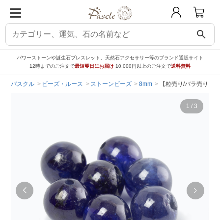
search
パワーストーンや誕生石ブレスレット、天然石アクセサリー等のブランド通販サイト
12時までのご注文で
最短翌日にお届け
10,000円以上のご注文で
送料無料
パスクル
ビーズ・ルース
ストーンビーズ
8mm
【粒売り/バラ売り】宝
1
/
3