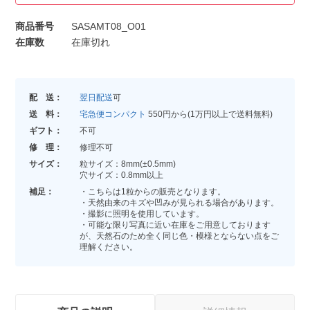
商品番号
SASAMT08_O01
在庫数
在庫切れ
配 送：
翌日配送
可
送 料：
宅急便コンパクト
550円から(1万円以上で送料無料)
ギフト：
不可
修 理：
修理不可
サイズ：
粒サイズ：8mm(±0.5mm)
穴サイズ：0.8mm以上
補足：
・こちらは1粒からの販売となります。
・天然由来のキズや凹みが見られる場合があります。
・撮影に照明を使用しています。
・可能な限り写真に近い在庫をご用意しております
が、天然石のため全く同じ色・模様とならない点をご
理解ください。