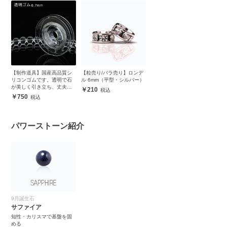
【制作道具】国産高品質シ
【粒売り/バラ売り】ロンデ
リコンゴムです。透明で石
ル 6mm（平型・シルバー）
が美しく引き立ち、丈夫で
210
安心
750
パワーストーン紹介
9月誕生石
サファイア
知性・カリスマで基盤を固
める