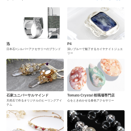
迅
P4
日本石×シルバーアクセサリーのブランド
深いブルーで魅了するカイヤナイトジュエ
リー
石家ユニバーサルマインド
Tomato Crystal 桜瑪瑙専門店
天然石で作るオリジナルのヒーリングアイ
心をときめかせる春色アクセサリー
テム