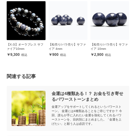
フ
【X.G】オーラブレス サフ
【粒売り/バラ売り】サファ
【粒売り/バラ売り】サファ
【
ァイア10mm
イア 4mm
イア 10mm
ロ
チ
9,300
900
2,900
関連する記事
金運は4種類ある！？ お金を引き寄せ
るパワーストーンまとめ
金運アップをサポートしてくれるというパワースト
ーン。 金運には4種類あることをご存じですか？ 今
回、誰もが手に入れたい金運を強化してくれるパワ
ーストーンを、目的別にまとめました。「金運を上
げたい」と願う人は必読です。