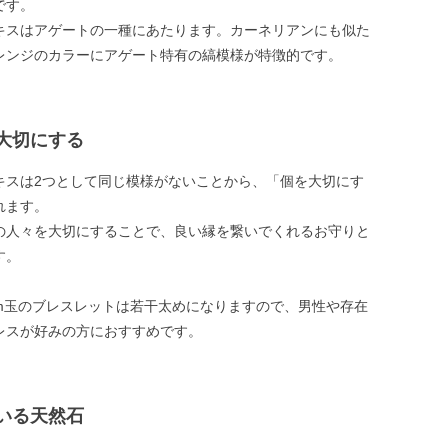
です。
キスはアゲートの一種にあたります。カーネリアンにも似た
レンジのカラーにアゲート特有の縞模様が特徴的です。
大切にする
キスは2つとして同じ模様がないことから、「個を大切にす
れます。
の人々を大切にすることで、良い縁を繋いでくれるお守りと
す。
mm玉のブレスレットは若干太めになりますので、男性や存在
レスが好みの方におすすめです。
いる天然石