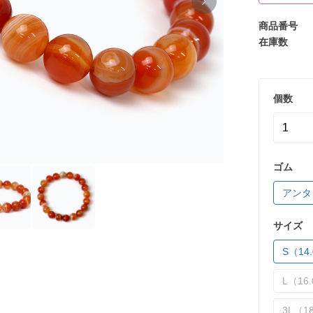
商品番号
在庫数
個数
ゴム
アンタ
サイズ
S（14.
L（16.
3L（18