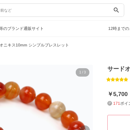
search
等のブランド通販サイト
12時まで
オニキス10mm シンプルブレスレット
サードオ
1
/
3
5,700
171
ポイ