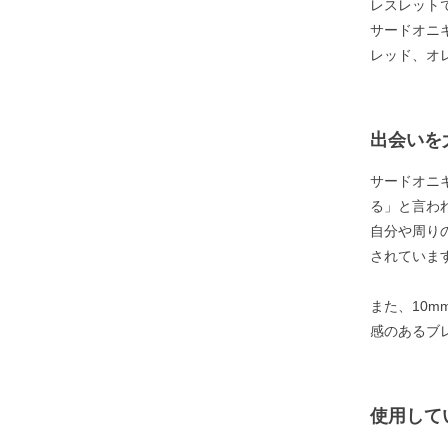
レスレット
サードオニ
レッド、オ
出会いを
サードオニ
る」と言わ
自分や周り
されていま
また、10
感のあるブ
使用して