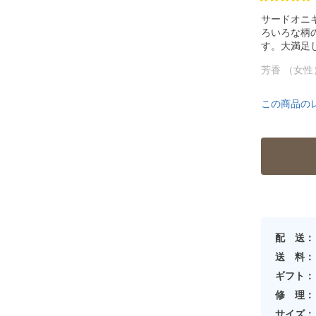
サードオニ
ろいろな柄
す。大満足
芳香 （女性
この商品の
配 送：
送 料：
ギフト：
修 理：
サイズ：