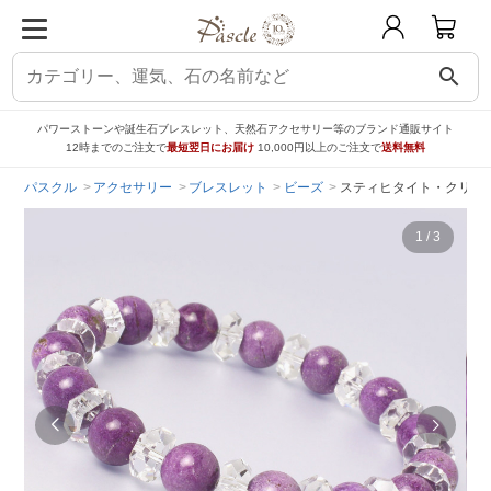
search
パワーストーンや誕生石ブレスレット、天然石アクセサリー等のブランド通販サイト
12時までのご注文で
最短翌日にお届け
10,000円以上のご注文で
送料無料
パスクル
アクセサリー
ブレスレット
ビーズ
スティヒタイト・クリス
1
/
3