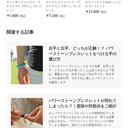
イ
ラベンダーアメジスト・ラ
ローズクォーツハート・ア
セラフィナイト6mm シンプ
チ
ピスラズリ デザインブレス
クアマリン デザインブレス
ルブレスレット
ト
レット
レット
17,800
7,600
7,100
関連する記事
右手と左手、どっちが正解！？ パワ
ーストーンブレスレットをつける手の
選び方
パワーストーンブレスレットをつける際、右手と左
手、どちらにするか迷ったことはありませんか？実
は、重要なのは、左右ではなく利き手です。利き手
とその反対の手、それぞれに適したパワーストーン
を解説します。
パワーストーンブレスレットが切れて
しまったら？｜意味や対処法をご紹介
もしパワーストーンブレスレットが突然切れてしま
ったら？不安になるかもしれませんが、慌てる必要
はありません。パワーストーンブレスレットが切れ
てしまう理由や、切れたときの対処方法について、