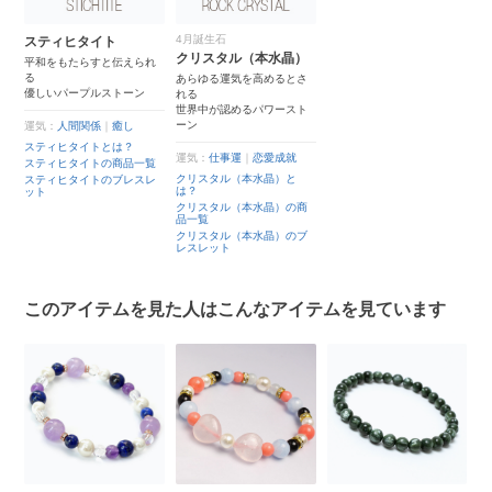
4月誕生石
スティヒタイト
クリスタル（本水晶）
平和をもたらすと伝えられ
る
あらゆる運気を高めるとさ
優しいパープルストーン
れる
世界中が認めるパワースト
ーン
運気：
人間関係
｜
癒し
スティヒタイトとは？
運気：
仕事運
｜
恋愛成就
スティヒタイトの商品一覧
クリスタル（本水晶）と
スティヒタイトのブレスレ
は？
ット
クリスタル（本水晶）の商
品一覧
クリスタル（本水晶）のブ
レスレット
このアイテムを見た人はこんなアイテムを見ています