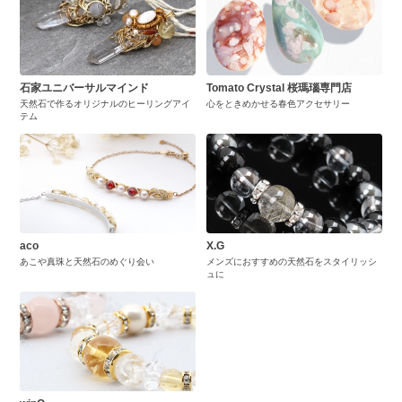
石家ユニバーサルマインド
Tomato Crystal 桜瑪瑙専門店
天然石で作るオリジナルのヒーリングアイ
心をときめかせる春色アクセサリー
テム
aco
X.G
あこや真珠と天然石のめぐり会い
メンズにおすすめの天然石をスタイリッシ
ュに