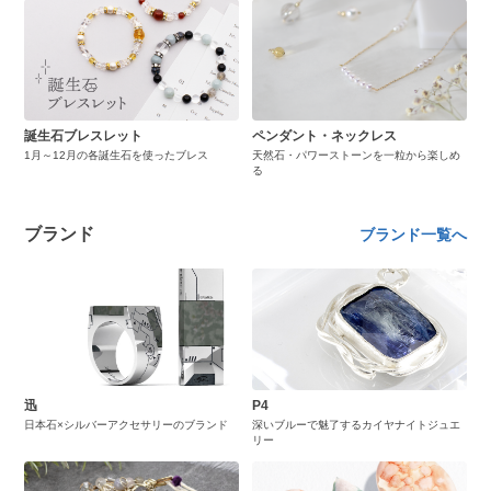
誕生石ブレスレット
ペンダント・ネックレス
1月～12月の各誕生石を使ったブレス
天然石・パワーストーンを一粒から楽しめ
る
ブランド
ブランド一覧へ
迅
P4
日本石×シルバーアクセサリーのブランド
深いブルーで魅了するカイヤナイトジュエ
リー