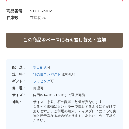
商品番号
STCCRbr02
在庫数
在庫切れ
配 送：
翌日配送
可
送 料：
宅急便コンパクト
送料無料
ギフト：
ラッピング
可
修 理：
修理可
サイズ：
内周約14cm～18cmまで選択可能
補足：
サイズにより、石の配置・数量が異なります。
なるべく現物に近いカラーで撮影するように心がけて
おりますが、ご利用の端末、ディスプレイによって実
物と若干異なる場合があります。あらかじめご了承く
ださい。